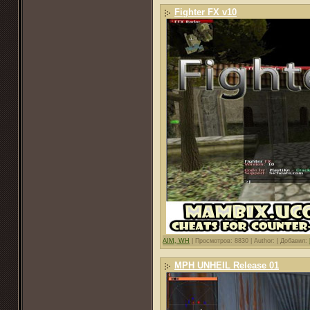
Fighter FX v10
AIM, WH
|
Просмотров: 8830 |
Author: |
Добавил:
MPH UNHEIL Release 01