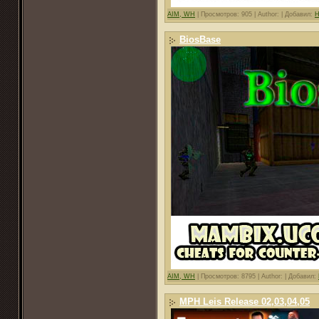
AIM, WH
|
Просмотров: 905 |
Author: |
Добавил:
H
BiosBase
AIM, WH
|
Просмотров: 8795 |
Author: |
Добавил:
MPH Leis Release 02,03,04,05