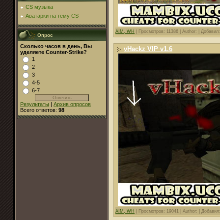
CS музыка
Аватарки на тему CS
AIM, WH
|
Просмотров: 11386 |
Author: |
Добавил
Опрос
Сколько часов в день, Вы
vHackz VIP v1.6
уделяете Counter-Strike?
1
2
3
4-5
6-7
Результаты
|
Архив опросов
Всего ответов:
98
AIM, WH
|
Просмотров: 19041 |
Author: |
Добавил