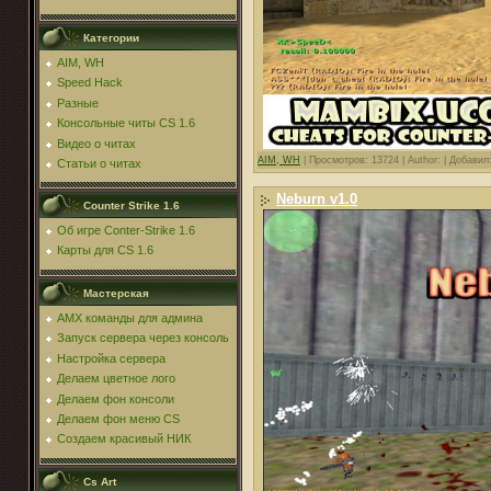
Категории
AIM, WH
Speed Hack
Разные
Консольные читы CS 1.6
Видео о читах
AIM, WH
|
Просмотров: 13724 |
Author: |
Добавил
Статьи о читах
Neburn v1.0
Counter Strike 1.6
Об игре Conter-Strike 1.6
Карты для CS 1.6
Мастерская
AMX команды для админа
Запуск сервера через консоль
Настройка сервера
Делаем цветное лого
Делаем фон консоли
Делаем фон меню CS
Создаем красивый НИК
Cs Art