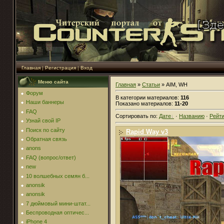
Главная
|
Регистрация
|
Вход
Меню сайта
Главная
»
Статьи
» AIM, WH
Форум
В категории материалов
:
116
Наши баннеры
Показано материалов
:
11-20
FAQ
Сортировать по
:
Дате
·
Названию
·
Рейти
Узнай свой IP
Поиск по сайту
Rapid Way v3
Обратная связь
anons
FAQ (вопрос/ответ)
new
10 волшебных семян б...
anonsik
anonsik
7 дюймовый мини-штат...
Беспроводная оптичес...
iPhone 4