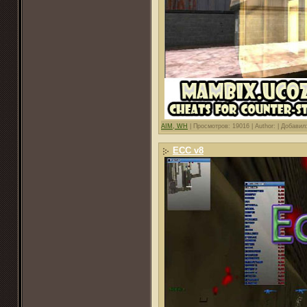
AIM, WH
|
Просмотров: 19016 |
Author: |
Добавил
ECC v8