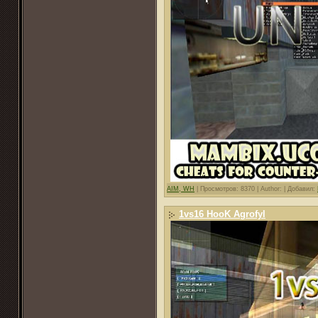
AIM, WH
|
Просмотров: 8370 |
Author: |
Добавил:
1vs16 HooK Agrofyl