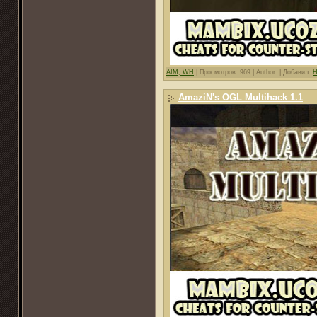
AIM, WH
|
Просмотров: 969 |
Author: |
Добавил:
H
AmaziN's OGL Multihack 1.1