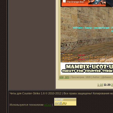
AIM, WH
|
Просмотров: 1826 |
Author: |
Добавил:
1-10
11-20
2
Читы для Counter-Strike 1.6 © 2010-2012 | Все права защищены! Копирования 
Используются технологии
uCoz
|