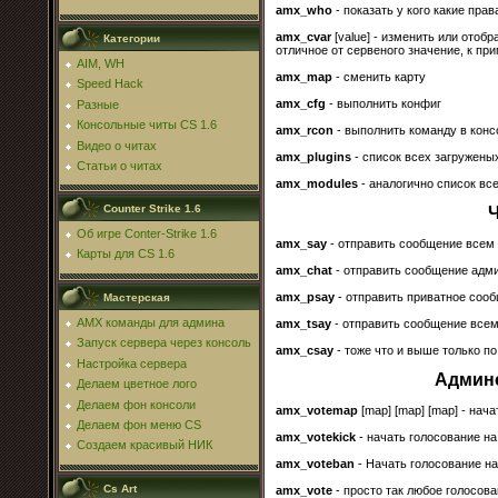
amx_who
- показать у кого какие прав
amx_cvar
[value] - изменить или отобр
Категории
отличное от сервеного значение, к прим
AIM, WH
amx_map
- сменить карту
Speed Hack
amx_cfg
- выполнить конфиг
Разные
Консольные читы CS 1.6
amx_rcon
- выполнить команду в конс
Видео о читах
amx_plugins
- список всех загружены
Статьи о читах
amx_modules
- аналогично список вс
Counter Strike 1.6
Ч
Об игре Conter-Strike 1.6
amx_say
- отправить сообщение всем
Карты для CS 1.6
amx_chat
- отправить сообщение адм
amx_psay
- отправить приватное соо
Мастерская
AMX команды для админа
amx_tsay
- отправить сообщение всем
Запуск сервера через консоль
amx_csay
- тоже что и выше только по
Настройка сервера
Админс
Делаем цветное лого
Делаем фон консоли
amx_votemap
[map] [map] [map] - нач
Делаем фон меню CS
amx_votekick
- начать голосование на
Создаем красивый НИК
amx_voteban
- Начать голосование на
Cs Art
amx_vote
- просто так любое голосов