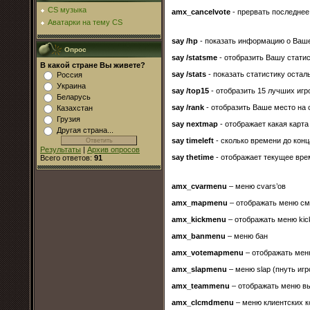
CS музыка
amx_cancelvote
- прервать последнее
Аватарки на тему CS
say /hp
- показать информацию о Ваш
Опрос
say /statsme
- отобразить Вашу стати
В какой стране Вы живете?
say /stats
- показать статистику остал
Россия
Украина
say /top15
- отобразить 15 лучших игр
Беларусь
say /rank
- отобразить Ваше место на 
Казахстан
Грузия
say nextmap
- отображает какая карт
Другая страна...
say timeleft
- сколько времени до кон
Результаты
|
Архив опросов
say thetime
- отображает текущее вре
Всего ответов:
91
amx_cvarmenu
– меню cvars’ов
amx_mapmenu
– отображать меню см
amx_kickmenu
– отображать меню kic
amx_banmenu
– меню бан
amx_votemapmenu
– отображать мен
amx_slapmenu
– меню slap (пнуть игр
amx_teammenu
– отображать меню в
amx_clcmdmenu
– меню клиентских 