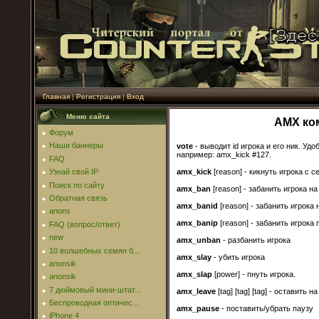
Главная
|
Регистрация
|
Вход
Меню сайта
AMX ко
Форум
Наши баннеры
vote
- выводит id игрока и его ник. Удо
например: amx_kick #127.
FAQ
amx_kick
[reason] - кикнуть игрока с с
Узнай свой IP
Поиск по сайту
amx_ban
[reason] - забанить игрока н
Обратная связь
amx_banid
[reason] - забанить игрока
anons
amx_banip
[reason] - забанить игрока 
FAQ (вопрос/ответ)
new
amx_unban
- разбанить игрока
10 волшебных семян б...
amx_slay
- убить игрока
anonsik
amx_slap
[power] - пнуть игрока.
anonsik
7 дюймовый мини-штат...
amx_leave
[tag] [tag] [tag] - оставить
Беспроводная оптичес...
amx_pause
- поставить/убрать паузу
iPhone 4