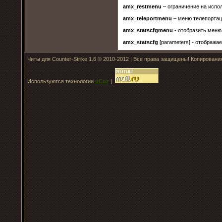
amx_restmenu
– ограничение на испо
amx_teleportmenu
– меню телепорта
amx_statscfgmenu
- отобразить меню
amx_statscfg
[parameters] - отобража
Читы для Counter-Strike 1.6 © 2010-2012 | Все права защищены! Копирован
Используются технологии
uCoz
|