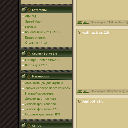
Категории
AIM, WH
Speed Hack
AIM, WH
|
Просмотров: 1434 |
Author: |
Д
Разные
wallhack cs 1.6
Консольные читы CS 1.6
Видео о читах
Статьи о читах
Counter Strike 1.6
Об игре Conter-Strike 1.6
Карты для CS 1.6
Мастерская
AMX команды для админа
Запуск сервера через консоль
AIM, WH
|
Просмотров: 830 |
Author: |
До
Настройка сервера
Делаем цветное лого
Aimbot v1.6
Делаем фон консоли
Делаем фон меню CS
Создаем красивый НИК
Cs Art