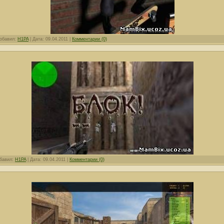
обавил:
H1PA
|
Дата:
09.04.2011
|
Комментарии (0)
бавил:
H1PA
|
Дата:
09.04.2011
|
Комментарии (0)