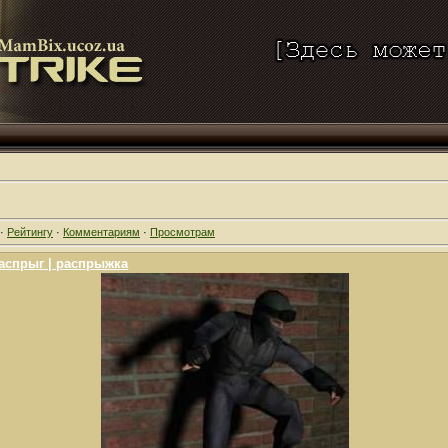
·
Рейтингу
·
Комментариям
·
Просмотрам
распрыг | распрыжка