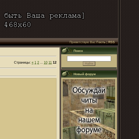
Приветствую Вас
Гость
|
RSS
Поиск
Страницы
:
«
1
2
...
10
11
12
Новый форум