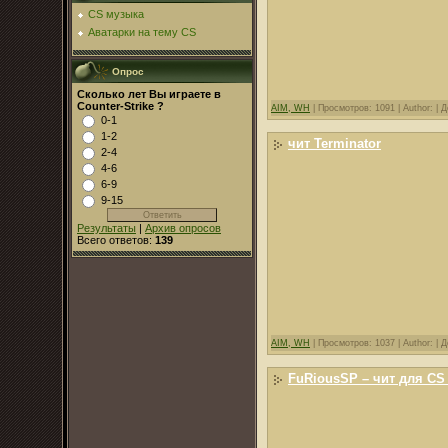
CS музыка
Аватарки на тему CS
Опрос
Сколько лет Вы играете в
Counter-Strike ?
AIM, WH
|
Просмотров: 1091 |
Author: |
Д
0-1
1-2
чит Terminator
2-4
4-6
6-9
9-15
Результаты
|
Архив опросов
Всего ответов:
139
AIM, WH
|
Просмотров: 1037 |
Author: |
Д
FuRiousSP – чит для CS 