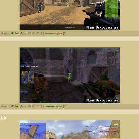
обавил:
H1PA
|
Дата:
09.04.2011
|
Комментарии (0)
обавил:
H1PA
|
Дата:
09.04.2011
|
Комментарии (0)
1.6