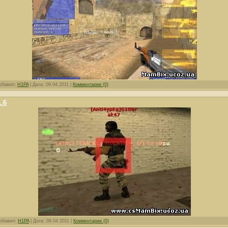
обавил:
H1PA
|
Дата:
09.04.2011
|
Комментарии (0)
.6
обавил:
H1PA
|
Дата:
09.04.2011
|
Комментарии (0)