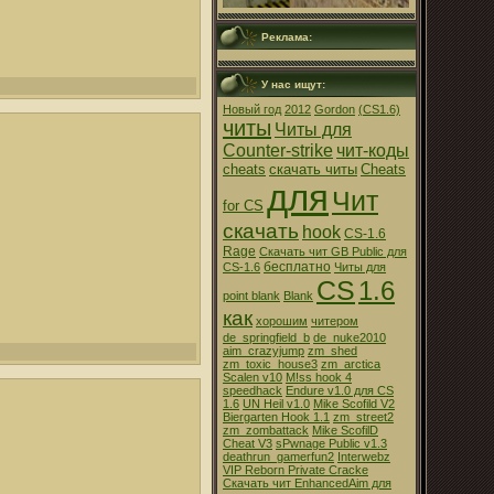
Реклама:
У нас ищут:
Новый год
2012
Gordon
(CS1.6)
читы
Читы для
Counter-strike
чит-коды
cheats
скачать читы
Cheats
для
Чит
for CS
скачать
hook
CS-1.6
Rage
Скачать чит GB Public для
бесплатно
CS-1.6
Читы для
CS
1.6
point blank
Blank
как
хорошим
читером
de_springfield_b
de_nuke2010
aim_crazyjump
zm_shed
zm_toxic_house3
zm_arctica
Scalen v10
M!ss hook 4
speedhack
Endure v1.0 для CS
1.6
UN Heil v1.0
Mike Scofild V2
Biergarten Hook 1.1
zm_street2
zm_zombattack
Mike ScofilD
Cheat V3
sPwnage Public v1.3
deathrun_gamerfun2
Interwebz
VIP Reborn Private Cracke
Скачать чит EnhancedAim для