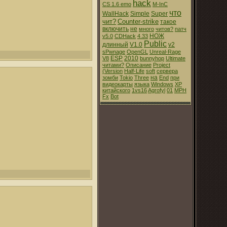
hack
CS 1.6
emo
M-InC
что
WallHack
Simple
Super
чит?
Counter-strike
такое
включить
не
много
читов?
патч
НОЖ
v5.0
CDHack
4.33
Public
длинный
V1.0
v2
sPwnage
OpenGL
Unreal-Rage
ESP
2010
V8
bunnyhop
Ultimate
читами?
Описание
Project
(Version
Half-Life
soft
сервера
на
зомби
Tokio
Three
End
при
видеокарты
языка
Windows
XP
китайского
1vs16
Agrofyl
01
MPH
Fx
Bot