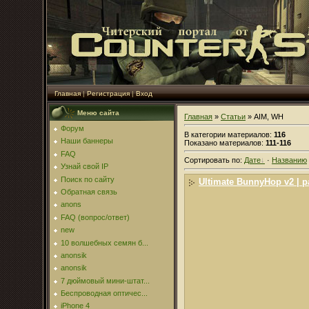
Главная
|
Регистрация
|
Вход
Меню сайта
Главная
»
Статьи
» AIM, WH
Форум
В категории материалов
:
116
Наши баннеры
Показано материалов
:
111-116
FAQ
Сортировать по
:
Дате
·
Названию
Узнай свой IP
Поиск по сайту
Ultimate BunnyHop v2 | 
Обратная связь
anons
FAQ (вопрос/ответ)
new
10 волшебных семян б...
anonsik
anonsik
7 дюймовый мини-штат...
Беспроводная оптичес...
iPhone 4