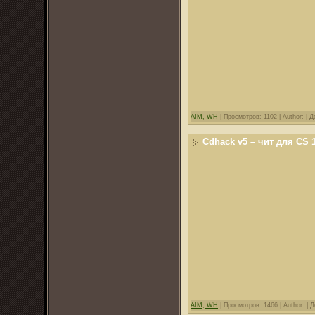
AIM, WH
|
Просмотров: 1102 |
Author: |
Д
Cdhack v5 – чит для CS 1
AIM, WH
|
Просмотров: 1466 |
Author: |
Д