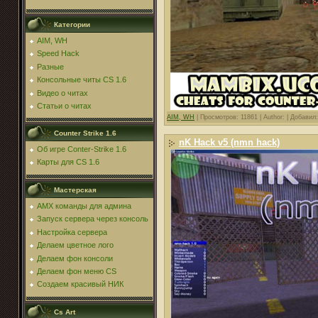
Категории
AIM, WH
Speed Hack
Разные
Консольные читы CS 1.6
Видео о читах
Статьи о читах
AIM, WH
|
Просмотров: 11861 |
Author: |
Добавил
Counter Strike 1.6
nK Hack v5 (nmn hack)
Об игре Conter-Strike 1.6
Карты для CS 1.6
Мастерская
AMX команды для админа
Запуск сервера через консоль
Настройка сервера
Делаем цветное лого
Делаем фон консоли
Делаем фон меню CS
Создаем красивый НИК
Cs Art