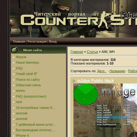
Главная
|
Регистрация
|
Вход
Меню сайта
Главная
»
Статьи
» AIM, WH
Форум
В категории материалов
:
116
Наши баннеры
Показано материалов
:
1-10
FAQ
Сортировать по
:
Дате
·
Названию
·
Рейти
Узнай свой IP
Поиск по сайту
m1dge Public Hack
Обратная связь
anons
FAQ (вопрос/ответ)
new
10 волшебных семян б...
anonsik
anonsik
7 дюймовый мини-штат...
Беспроводная оптичес...
iPhone 4