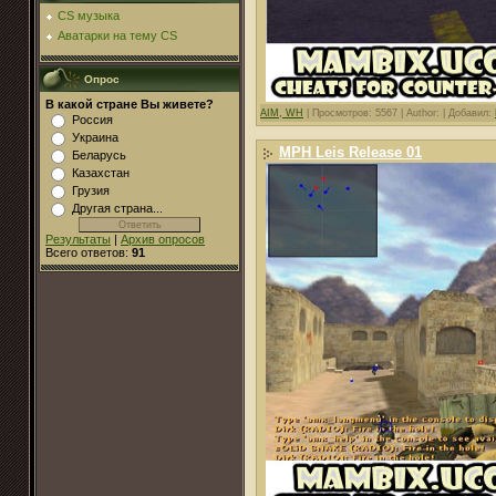
CS музыка
Аватарки на тему CS
Опрос
В какой стране Вы живете?
AIM, WH
|
Просмотров: 5567 |
Author: |
Добавил:
Россия
Украина
MPH Leis Release 01
Беларусь
Казахстан
Грузия
Другая страна...
Результаты
|
Архив опросов
Всего ответов:
91