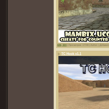
AIM, WH
|
Просмотров: 17749 |
Author: |
Добавил
TC Hook v1.1