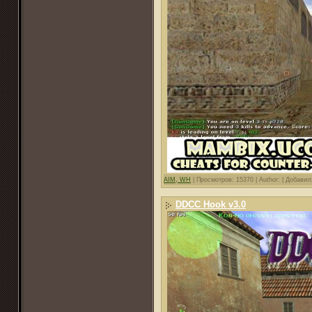
AIM, WH
|
Просмотров: 15370 |
Author: |
Добавил
DDCC Hook v3.0