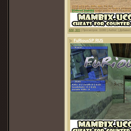
AIM, WH
|
Просмотров: 11060 |
Author: |
Добавил
FuRiousSP RUS