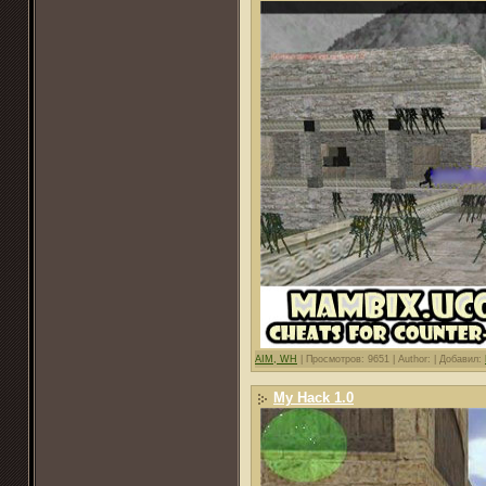
AIM, WH
|
Просмотров: 9651 |
Author: |
Добавил:
My Hack 1.0