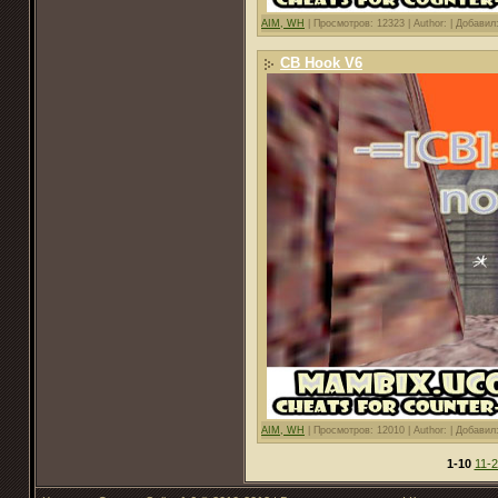
AIM, WH
|
Просмотров: 12323 |
Author: |
Добавил
CB Hook V6
AIM, WH
|
Просмотров: 12010 |
Author: |
Добавил
1-10
11-