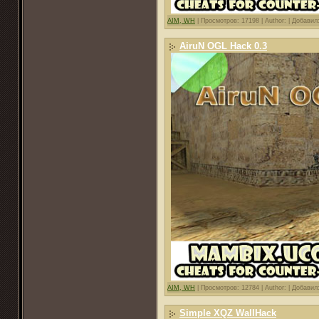
AIM, WH
|
Просмотров: 17198 |
Author: |
Добавил
AiruN OGL Hack 0.3
AIM, WH
|
Просмотров: 12784 |
Author: |
Добавил
Simple XQZ WallHack