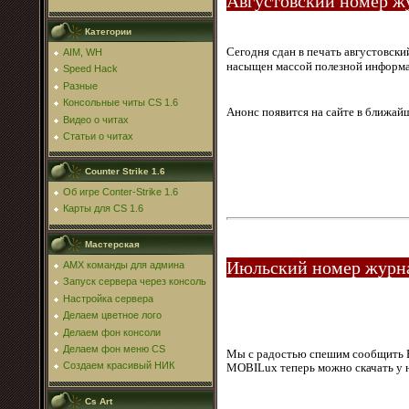
Августовский номер ж
Категории
Сегодня сдан в печать августовск
AIM, WH
насыщен массой полезной информ
Speed Hack
Разные
Консольные читы CS 1.6
Анонс появится на сайте в ближа
Видео о читах
Статьи о читах
Counter Strike 1.6
Об игре Conter-Strike 1.6
Карты для CS 1.6
Мастерская
Июльский номер журн
AMX команды для админа
Запуск сервера через консоль
Настройка сервера
Делаем цветное лого
Делаем фон консоли
Делаем фон меню CS
Мы с радостью спешим сообщить В
Создаем красивый НИК
MOBILux теперь можно скачать у 
Cs Art