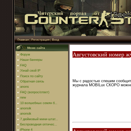
Главная
|
Регистрация
|
Вход
Меню сайта
Августовский номер ж
Форум
Наши баннеры
FAQ
Узнай свой IP
Поиск по сайту
Мы с радостью спешим сообщить
Обратная связь
журнала MOBILux СКОРО можно 
anons
FAQ (вопрос/ответ)
new
10 волшебных семян б...
anonsik
anonsik
7 дюймовый мини-штат...
Беспроводная оптичес...
iPhone 4