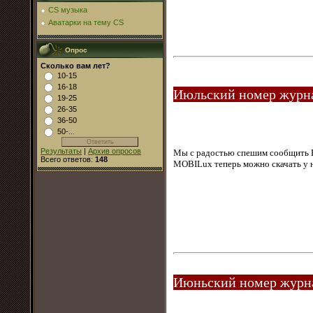
CS музыка
Аватарки на тему CS
Опрос
Сколько вам лет?
10-15
16-18
Июльский номер журна
19-25
26-35
36-50
50-...
Результаты
|
Архив опросов
Мы с радостью спешим сообщить В
Всего ответов:
148
MOBILux теперь можно скачать у 
Июньский номер журна