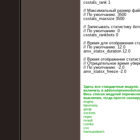
csstats_rank 1
// Максимальный размер фай
// По умолчанию: 3500
csstats_maxsize 3500
// Записывать статистику бот
// По умолчанию: 0
csstats_rankbots 0
// Время для отображения ст
// По умолчанию: 12.0
amx_statsx_duration 12.0
// Время отображения статис
// Отрицательное время уберё
// По умолчанию: -2.0
amx_statsx_freeze -2.0
Здесь все стандартные модули,
включить в addons/amxmodx/conf
Весь список модулей перечислен
выключен, тогда просто скопиру
engine
fakemeta
geoip
sockets
regex
nvault
cstrike
csx
hamsandwich