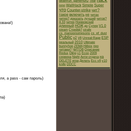
hack
deathrun_gamerfun2
Tear
WallHack
Simple
Super
nmn
что
Counter-strike
чит?
такое
включить
не
читах
читер?
доказать
лучший
читов?
4.33
читер
Норвежский
ована!)
длинный
НОЖ
V1.0
до
Супер
steam
Стрейф?
strafe
cs_mansionsimpsons
cs_pf_dust
Public
v2
ESP
V8
Unreal-Rage
2010
реальный
Ultimate
bunnyhop
ZEMA
Hitbox
про
читами?
ЧИТОВ
Описание
Redux
Dling
v1
Ecoo
2009
на
сервера
Night
Анти-отдача
DELETE
игра
Делать
Ecc v8
v10
knife
DDCC
ля, а pass - сам пароль)
па)