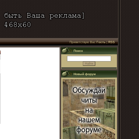
Приветствую Вас
Гость
|
RSS
Поиск
Новый форум