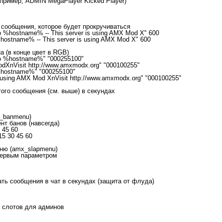
например, ADMIN MegaPlayer Kicked Player)
т сообщения, которое будет прокручиваться
 %hostname% -- This server is using AMX Mod X" 600
hostname% -- This server is using AMX Mod X" 600
а (в конце цвет в RGB)
to %hostname%" "000255100"
ModXnVisit http://www.amxmodx.org" "000100255"
hostname%" "000255100"
 using AMX Mod XnVisit http://www.amxmodx.org" "000100255"
того сообщения (см. выше) в секундах
x_banmenu)
нт банов (навсегда)
 45 60
15 30 45 60
меню (amx_slapmenu)
 первым параметром
сать сообщения в чат в секундах (защита от флуда)
х слотов для админов