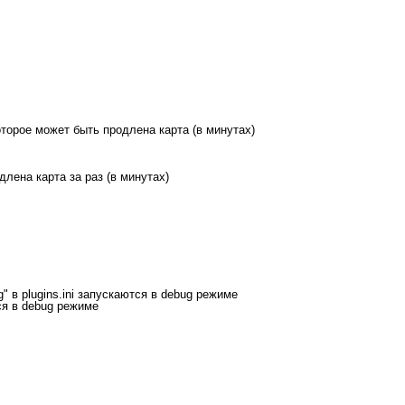
оторое может быть продлена карта (в минутах)
длена карта за раз (в минутах)
g" в plugins.ini запускаются в debug режиме
ся в debug режиме