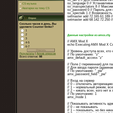
sv_language 0 // Устанавлива
CS музыка
sv_maxspectators 8 // Макси
Аватарки на тему CS
sv_password 0 // Пароль для
sv_spectalk 1 // Возможност
setmaster add 72.165.61.189
Опрос
setmaster add 68.142.72.250 
Сколько часов в день, Вы
уделяете Counter-Strike?
1
2
Данные настройки из amxx.cfg
3
// AMX Mod X
4-5
echo Executing AMX Mod X Con
6-7
// Уровень доступа всех, кто 
Результаты
|
Архив опросов
// По умолчанию: "z"
Всего ответов:
98
amx_default_access "z"
// Поле (~переменная) для п
// Для ввода пароля (админам
// По умолчанию: "_pw"
amx_password_field "_pw"
// Вход на сервер
// 0 – отключить авторизацию
// 1 – нормальный режим, вс
// 2 – кикать всех, кого нет в 
// По умолчанию: 1
amx_mode 1
// Показывать активность ад
// 0 – не показывать
// 1 – показывать, но без ни