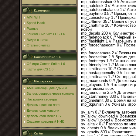
mp_autocrosshair 0 // Автоаи
mp_autokick 0 // Автокик тим
mp_autoteambalance 1 // Авт
Категории
mp_buytime 0.5 // Время, от 
mp_consistency 1 // Проверк
AIM, WH
mp_c4timer 35 // Время от ус
Speed Hack
mp_chattime 10 // Количество
Разные
новой
mp_decals 200 // Количество
Консольные читы CS 1.6
mp_fadetoblack 0 // Черный э
Видео о читах
mp_flashlight 1 // Разрешить
mp_forcechasecam 0 // После 
Статьи о читах
(0)
mp_forcecamera 2 // Режим к
mp_freezetime 2 // Время для
Counter Strike 1.6
mp_footsteps 1 // Слышно шаг
Об игре Conter-Strike 1.6
mp_friendlyfire 1 // Можно ра
mp_limitteams 10 // Сколько
Карты для CS 1.6
mp_hostagepenalty 0 // После
mp_limitteams 1 // См. mp_au
mp_maxrounds 0 // До скольк
Мастерская
mp_playerid 1 // Что видит иг
AMX команды для админа
видит имена всех
mp_roundtime 2.5 // Длительн
Запуск сервера через консоль
mp_startmoney 800 // Началь
Настройка сервера
mp_timelimit 30 // Время на к
mp_tkpunish 0 // Убивать игр
Делаем цветное лого
Делаем фон консоли
sv_aim 0 // Включить авто-аи
sv_allow_download // Возможн
Делаем фон меню CS
sv_allow_upload // Возможнос
Создаем красивый НИК
sv_alltalk 0 // Разговор по
sv_cheats 0 // Включение чит
sv_gravity 800 // Гравитация
Cs Art
sv_lan 1 // Для локальной сет