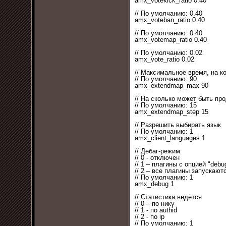
amx_votekick_ratio 0.40
// По умолчанию: 0.40
amx_voteban_ratio 0.40
// По умолчанию: 0.40
amx_votemap_ratio 0.40
// По умолчанию: 0.02
amx_vote_ratio 0.02
// Максимальное время, на к
// По умолчанию: 90
amx_extendmap_max 90
// На сколько может быть про
// По умолчанию: 15
amx_extendmap_step 15
// Разрешить выбирать язык
// По умолчанию: 1
amx_client_languages 1
// Дебаг-режим
// 0 - отключен
// 1 – плагины с опцией "debu
// 2 – все плагины запускают
// По умолчанию: 1
amx_debug 1
// Статистика ведётся
// 0 – по нику
// 1 - по authid
// 2 - по ip
// По умолчанию: 1