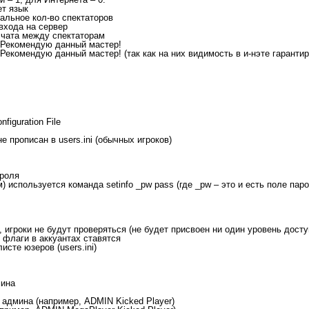
ет язык
мальное кол-во спектаторов
 входа на сервер
ь чата между спектаторам
 //Рекомендую данный мастер!
//Рекомендую данный мастер! (так как на них видимость в и-нэте гарантир
figuration File
не прописан в users.ini (обычных игроков)
ароля
) используется команда setinfo _pw pass (где _pw – это и есть поле паро
, игроки не будут проверяться (не будет присвоен ни один уровень досту
е флаги в аккуантах ставятся
листе юзеров (users.ini)
мина
ка админа (например, ADMIN Kicked Player)