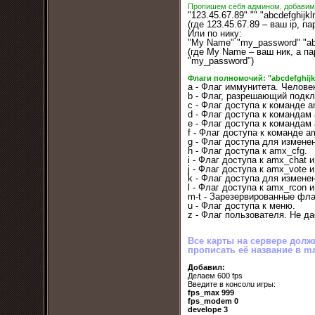
Пропишем себя админом, добавим т
"123.45.67.89" "" "abcdefghijk
(где 123.45.67.89 – ваш ip, п
Или по нику:
"My Name" "my_password" "abс
(где My Name – ваш ник, а па
"my_password")
Флаги полномочий: "abсdefghij
a - Флаг иммунитета. Человек
b - Флаг, разрешающий подк
c - Флаг доступа к команде a
d - Флаг доступа к командам
e - Флаг доступа к командам 
f - Флаг доступа к команде 
g - Флаг доступа для изменен
h - Флаг доступа к amx_cfg.
i - Флаг доступа к amx_chat 
j - Флаг доступа к amx_vote
k - Флаг доступа для измене
l - Флаг доступа к amx_rcon 
m-t - Зарезервированные фла
u - Флаг доступа к меню.
z - Флаг пользователя. Не да
Все карты на сервере долж
прописать её название в m
Добавил:
Делаем 600 fps
Bведите в консолu игры:
fps_max 999
fps_modem 0
develope 3