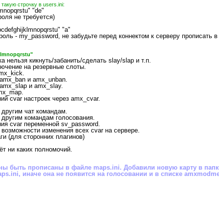
акую строчку в users.ini:
lmnopqrstu" "de"
ароля не требуется)
defghijklmnopqrstu" "a"
роль - my_password, не забудьте перед коннектом к серверу прописать в 
klmnopqrstu"
а нельзя кикнуть/забанить/сделать slay/slap и т.п.
лючение на резервные слоты.
mx_kick.
 amx_ban и amx_unban.
amx_slap и amx_slay.
amx_map.
ий cvar настроек через amx_cvar.
и другим чат командам.
 и другим командам голосования.
ния cvar переменной sv_password.
и возможности изменения всех cvar на сервере.
ги (для сторонних плагинов)
ёт ни каких полномочий.
ны быть прописаны в файле maps.ini. Добавили новую карту в папк
aps.ini, иначе она не появится на голосовании и в списке amxmodm