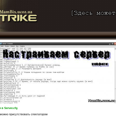
в Server.cfg
е можно присутствовать спектатором