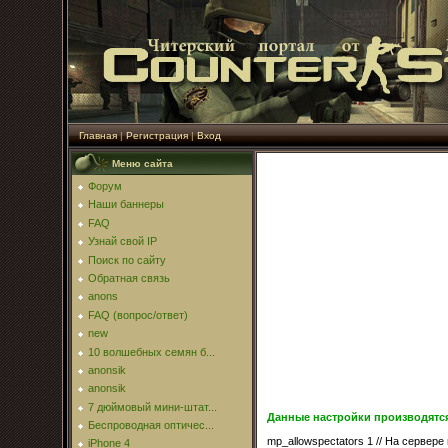
Главная
|
Регистрация
|
Вход
Меню сайта
Форум
Наши баннеры
FAQ
Узнай свой IP
Поиск по сайту
Обратная связь
anons
FAQ (вопрос/ответ)
new
10 волшебных семян б...
anonsik
anonsik
7 дюймовый мини-штат...
Данные настройки производятся 
Беспроводная оптичес...
mp_allowspectators 1 // На сервер
iPhone 4