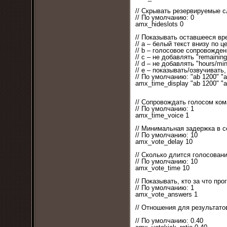
// Скрывать резервируемые 
// По умолчанию: 0
amx_hideslots 0
// Показывать оставшееся вр
// a – белый текст внизу по ц
// b – голосовое сопровожде
// c – не добавлять "remainin
// d – не добавлять "hours/mi
// e – показывать/озвучиват
// По умолчанию: "ab 1200" "a
amx_time_display "ab 1200" "a
// Сопровождать голосом коман
// По умолчанию: 1
amx_time_voice 1
// Минимальная задержка в 
// По умолчанию: 10
amx_vote_delay 10
// Сколько длится голосован
// По умолчанию: 10
amx_vote_time 10
// Показывать, кто за что пр
// По умолчанию: 1
amx_vote_answers 1
// Отношения для результато
// По умолчанию: 0.40