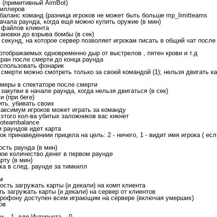
м (примитивный AimBot)
киллеров
обаланс команд (разница игроков не может быть больше mp_limitteams
начала раунда, когда ещё можно купить оружие (в мин)
а файлов клиента
тановки до взрыва бомбы (в сек)
 секунд, на которое сервер позволяет игрокам писать в общий чат после 
 отображаемых одновременно дыр от выстрелов , пятен крови и т.д
кран после смерти до конца раунда
 использовать фонарик
смерти можно смотреть только за своей командой (1); нельзя двигать ка
амеры в спектаторе после смерти
 закупки в начале раунда, когда нельзя двигаться (в сек)
и (при беге)
нить, убивать своих
 максимум игроков может играть за команду
 этого кол-ва убитых заложников вас кикнет
toteambalance
и раундов идет карта
рок принаведениии прицела на цель: 2 - ничего, 1 - видит имя игрока ( есл
ость раунда (в мин)
ное количество денег в первом раунде
арту (в мин)
ока в след. раунде за тимкилл
м
ость загружать карты (и декали) на комп клиента
ть загружать карты (и декали) на сервер от клиентов
 микрофону доступен всем играющим на сервере (включая умерших)
ов
и – 1, для Интернета – 0.