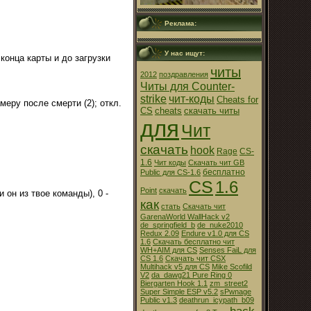
Реклама:
У нас ищут:
конца карты и до загрузки
читы
2012
поздравления
Читы для Counter-
strike
чит-коды
Cheats for
меру после смерти (2); откл.
CS
cheats
скачать читы
для
Чит
скачать
hook
Rage
CS-
1.6
Чит коды
Скачать чит GB
бесплатно
Public для CS-1.6
CS
1.6
Point
cкачать
и он из твое команды), 0 -
как
стать
Скачать чит
GarenaWorld WallHack v2
de_springfield_b
de_nuke2010
Redux 2.09
Endure v1.0 для CS
1.6
Скачать бесплатно чит
WH+AIM для CS
Senses FaiL для
CS 1.6
Скачать чит CSX
Multihack v5 для CS
Mike Scofild
V2
da_dawg21 Pure Ring 0
Biergarten Hook 1.1
zm_street2
Super Simple ESP v5.2
sPwnage
Public v1.3
deathrun_icypath_b09