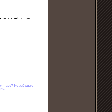
консоли setinfo _pw
у maps? Не забудьте
enu.