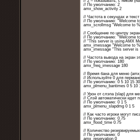
// 2 – показывать, с ником (
// По умолчанию: 2
amx_show_activity 2
// Частота в секундах и текс
// По умолчанию: "Welcome to
amx_scrollmsg "Welcome to %
// Сообщение по центру экран
// По умолчанию: "Welcome 
// "This server is using AMX 
amx_imessage "Welcome to %
amx_imessage "This server is
// Частота вывода на экран э
// По умолчанию: 180
amx_freq_imessage 180
// Время бана для меню (am
// Используйте 0 для пермане
// По умолчанию: 0 5 10 15 30
amx_plmenu_bantimes 0 5 10 
// Урон от слэпа (slap) для 
// Слэй автоматически идет
// По умолчанию: 0 1 5
amx_plmenu_slapdmg 0 1 5
// Как часто игроки могут пи
// По умолчанию: 0.75
amx_flood_time 0.75
// Количество резервируемы
// По умолчанию: 0
amx_reservation 0