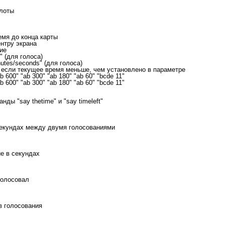
слоты
емя до конца карты
ентру экрана
ние
g" (для голоса)
nutes/seconds" (для голоса)
ь, если текущее время меньше, чем установлено в параметре
b 600" "ab 300" "ab 180" "ab 60" "bcde 11"
b 600" "ab 300" "ab 180" "ab 60" "bcde 11"
ды "say thetime" и "say timeleft"
секундах между двумя голосованиями
ие в секундах
оголосовал
в голосования