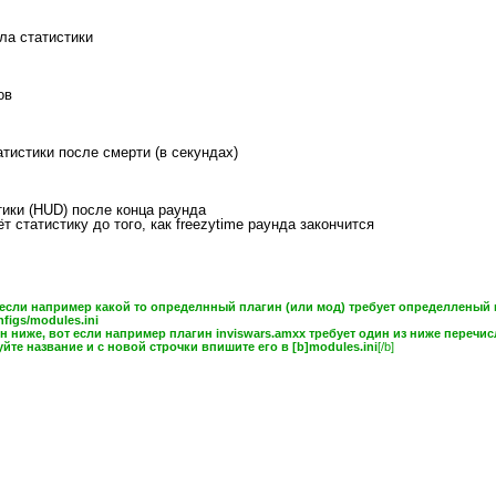
ла статистики
ов
атистики после смерти (в секундах)
тики (HUD) после конца раунда
т статистику до того, как freezytime раунда закончится
 если например какой то определнный плагин (или мод) требует определленый 
igs/modules.ini
 ниже, вот если например плагин inviswars.amxx требует один из ниже перечис
йте название и с новой строчки впишите его в [b]modules.ini
[/b]