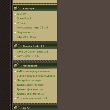
Категории
AIM, WH
Speed Hack
Разные
Консольные читы CS 1.6
Видео о читах
Статьи о читах
Counter Strike 1.6
Об игре Conter-Strike 1.6
Карты для CS 1.6
Мастерская
AMX команды для админа
Запуск сервера через консоль
Настройка сервера
Делаем цветное лого
Делаем фон консоли
Делаем фон меню CS
Создаем красивый НИК
Cs Art