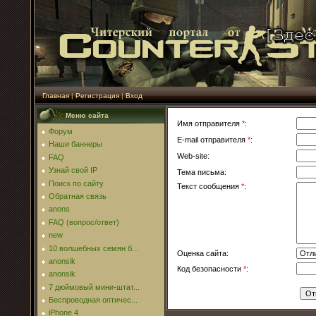
Главная
|
Регистрация
|
Вход
Меню сайта
Имя отправителя
*
:
Форум
E-mail отправителя
*
:
Наши баннеры
Web-site:
FAQ
Узнай свой IP
Тема письма:
Поиск по сайту
Текст сообщения
*
:
Обратная связь
anons
FAQ (вопрос/ответ)
new
10 волшебных семян б...
Оценка сайта:
anonsik
Код безопасности
*
:
anonsik
7 дюймовый мини-штат...
Беспроводная оптичес...
iPhone 4