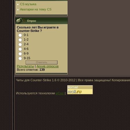
CS музыка
Аватарки на тему CS
Опрос
Сколько лет Вы играете в
Counter-Strike ?
0-1
1-2
2-4
4-6
6-9
9-15
Результаты
|
Архив опросов
Всего ответов:
139
Читы для Counter-Strike 1.6 © 2010-2012 | Все права защищены! Копирован
Используются технологии
uCoz
|