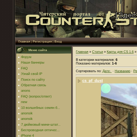
Главная
|
Регистрация
|
Вход
Меню сайта
Главная
»
Статьи
»
Карты для CS 1.6
»
Форум
В категории материалов
:
6
Наши баннеры
Показано материалов
:
1-6
FAQ
Сортировать по
:
Дате
·
Названию
·
Ре
Узнай свой IP
Поиск по сайту
cs_pf_dust
Обратная связь
anons
FAQ (вопрос/ответ)
new
10 волшебных семян б...
anonsik
anonsik
7 дюймовый мини-штат...
Беспроводная оптичес...
iPhone 4