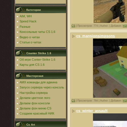
Категории
AIM, WH
Speed Hack
CS
|
Просмотров: 774 |
Author: |
Добавил:
H1
Разные
Консольные читы CS 1.6
cs_mansionsimpsons
Видео о читах
Статьи о читах
Counter Strike 1.6
Об игре Conter-Strike 1.6
Карты для CS 1.6
Мастерская
AMX команды для админа
Запуск сервера через консоль
Настройка сервера
Делаем цветное лого
CS
|
Просмотров: 764 |
Author: |
Добавил:
H1
Делаем фон консоли
Делаем фон меню CS
cs_winter_assault
Создаем красивый НИК
Cs Art