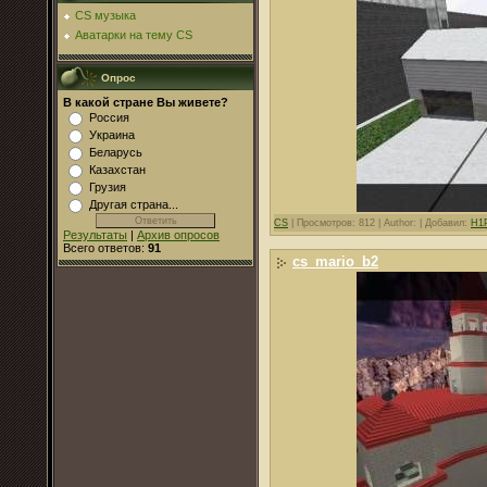
CS музыка
Аватарки на тему CS
Опрос
В какой стране Вы живете?
Россия
Украина
Беларусь
Казахстан
Грузия
Другая страна...
CS
|
Просмотров: 812 |
Author: |
Добавил:
H1
Результаты
|
Архив опросов
Всего ответов:
91
cs_mario_b2