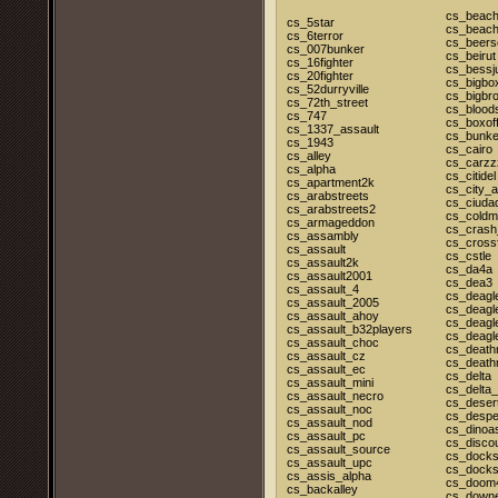
cs_beach
cs_5star
cs_beac
cs_6terror
cs_beers
cs_007bunker
cs_beirut
cs_16fighter
cs_bess
cs_20fighter
cs_bigbo
cs_52durryville
cs_bigbr
cs_72th_street
cs_bloods
cs_747
cs_boxof
cs_1337_assault
cs_bunke
cs_1943
cs_cairo
cs_alley
cs_carzz
cs_alpha
cs_citidel
cs_apartment2k
cs_city_a
cs_arabstreets
cs_ciuda
cs_arabstreets2
cs_coldm
cs_armageddon
cs_crash
cs_assambly
cs_crossf
cs_assault
cs_cstle
cs_assault2k
cs_da4a
cs_assault2001
cs_dea3
cs_assault_4
cs_deagl
cs_assault_2005
cs_deagl
cs_assault_ahoy
cs_deagl
cs_assault_b32players
cs_deagl
cs_assault_choc
cs_death
cs_assault_cz
cs_death
cs_assault_ec
cs_delta
cs_assault_mini
cs_delta_
cs_assault_necro
cs_deser
cs_assault_noc
cs_despe
cs_assault_nod
cs_dinoas
cs_assault_pc
cs_disco
cs_assault_source
cs_dock
cs_assault_upc
cs_dock
cs_assis_alpha
cs_doom
cs_backalley
cs_down