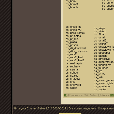
cs_bank
cs_dune
cs_bank3
cs_dustj
cs_beach
cs_dust
cs_office_cz
cs_siege
cs_office_v2
cs_sintax
cs_perekrestok
cs_Sklad
cs_pf_aztec
cs_small
cs_pf_dust
cs_small2
cs_plaza
cs_sniper7
cs_prison
cs_snowtown_b
cs_r6_doublekill
cs_snowtown_t
cs_r6rs_citystreet
cs_speedball
cs_rats2
cs_station
cs_rats2_final
cs_streetlive
cs_rats2_final2
cs_supermarch
cs_real_alpin
cs_thebankv4
cs_robbery
cs_thunder
cs_sauna
cs_tire
cs_school
cs_usp5
cs_sealed
cs_villa
cs_shadow
cs_winter_assau
cs_ship
cs_winternights
cs_shipyard
cs_wpndepot
cs_sibiria
cs_zoption
CS
|
Просмотров: 856 |
Author: |
Добавил:
H1
Читы для Counter-Strike 1.6 © 2010-2012 | Все права защищены! Копирован