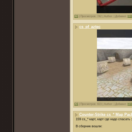
CS
|
Просмотров: 742 |
Author: |
Добавил:
H1
cs_pf_aztec
CS
|
Просмотров: 823 |
Author: |
Добавил:
H1
Counter-Strike cs_* Map Pack
159 cs_* карт, карт где надо спасать
В сборник вошли: