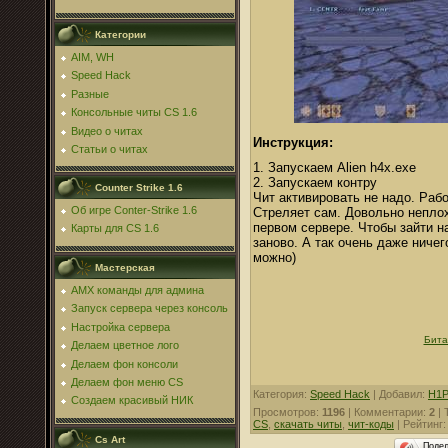
Категории
AIM, WH
Speed Hack
Разные
Консольные читы CS 1.6
Видео о читах
Инструкция:
Статьи о читах
1. Запускаем Alien h4x.exe
2. Запускаем контру
Counter Strike 1.6
Чит активировать не надо. Рабо
Об игре Conter-Strike 1.6
Стреляет сам. Довольно неплохо
первом сервере. Чтобы зайти на
Карты для CS 1.6
заново. А так очень даже ничег
можно)
Мастерская
AMX команды для админа
Запуск сервера через консоль
Настройка сервера
Бита
Делаем цветное лого
Делаем фон консоли
Делаем фон меню CS
Категория
:
Speed Hack
|
Добавил
:
H1P
Создаем красивый НИК
Просмотров
:
1196
|
Комментарии
:
2
|
CS
,
скачать читы
,
чит-коды
|
Рейтинг
Cs Art
Поде