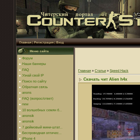
Главная
|
Регистрация
|
Вход
Меню сайта
Форум
Наши баннеры
FAQ
Главная
»
Статьи
»
Speed Hack
Узнай свой IP
Скачать чит Alien h4x
Поиск по сайту
Обратная связь
anons
FAQ (вопрос/ответ)
new
10 волшебных семян б...
anonsik
anonsik
7 дюймовый мини-штат...
Беспроводная оптичес...
iPhone 4