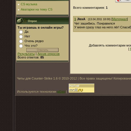
CS музыка
Всего комментариев
:
1
Аватарки на тему CS
1
JIexA
[
Материал
]
(13.04.2011 18:00)
Опрос
Чит зашибись. Понравился
У меня сразу глаз на него лёг! Спас
Ты играешь в онлайн игры?
Да
Нет
Очень редко
Добавлять комментарии мог
Что это?
[
Результаты
|
Архив опросов
Всего ответов:
85
Читы для Counter-Strike 1.6 © 2010-2012 | Все права защищены! Копирован
Используются технологии
uCoz
|