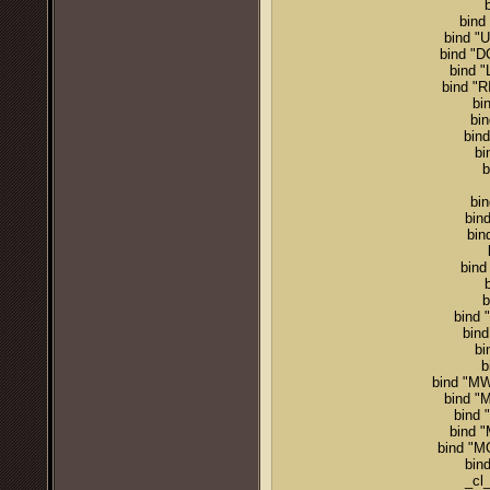
bind
bind "
bind "
bind 
bind "
bi
bi
bin
bi
b
bin
bin
bin
bind
b
bind 
bin
bi
b
bind "M
bind "
bind 
bind 
bind "M
bin
_cl