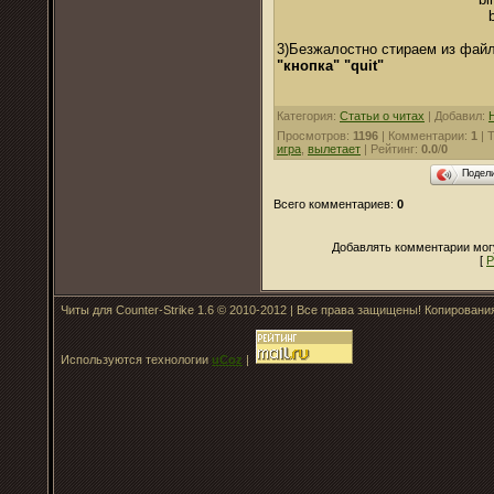
3)Безжалостно стираем из файл
"кнопка" "quit"
Категория
:
Статьи о читах
|
Добавил
:
Просмотров
:
1196
|
Комментарии
:
1
|
Т
игра
,
вылетает
|
Рейтинг
:
0.0
/
0
Подел
Всего комментариев
:
0
Добавлять комментарии могу
[
Р
Читы для Counter-Strike 1.6 © 2010-2012 | Все права защищены! Копирован
Используются технологии
uCoz
|