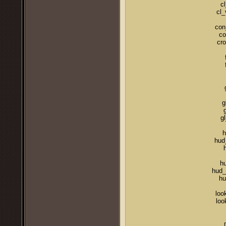
c
cl_
con
co
cro
g
g
h
hud
hu
hud_
hu
loo
loo