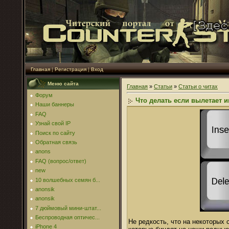
Главная
|
Регистрация
|
Вход
Меню сайта
Главная
»
Статьи
»
Статьи о читах
Форум
Что делать если вылетает 
Наши баннеры
FAQ
Узнай свой IP
Поиск по сайту
Обратная связь
anons
FAQ (вопрос/ответ)
new
10 волшебных семян б...
anonsik
anonsik
7 дюймовый мини-штат...
Беспроводная оптичес...
Не редкость, что на некоторых
iPhone 4