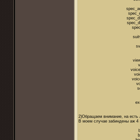
spec_au
spec_d
spec_d
spec_dr
spec
sui
sv
vie
v
voice
vo
voic
v
s
ex
2)Обращаем внимание, на есть 
В моем случае забиндены аж 4 
b
bi