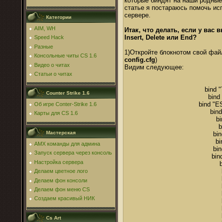
которые биндят на наши родны
статье я постараюсь помочь ис
сервере.
Категории
AIM, WH
Итак, что делать, если у вас 
Insert, Delete или End?
Speed Hack
Разные
1)Откройте блокнотом свой фай
Консольные читы CS 1.6
config.cfg
)
Видео о читах
Видим следующее:
Статьи о читах
bind 
Counter Strike 1.6
bind
bind "E
Об игре Conter-Strike 1.6
bin
Карты для CS 1.6
bi
b
Мастерская
bi
bi
AMX команды для админа
bi
Запуск сервера через консоль
bin
Настройка сервера
Делаем цветное лого
Делаем фон консоли
Делаем фон меню CS
Создаем красивый НИК
Cs Art