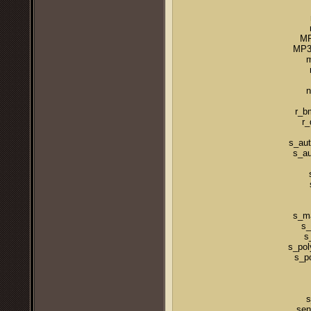
MP
MP3
m
n
r_b
r_
s_au
s_au
s_ma
s_
s
s_pol
s_p
s
sen