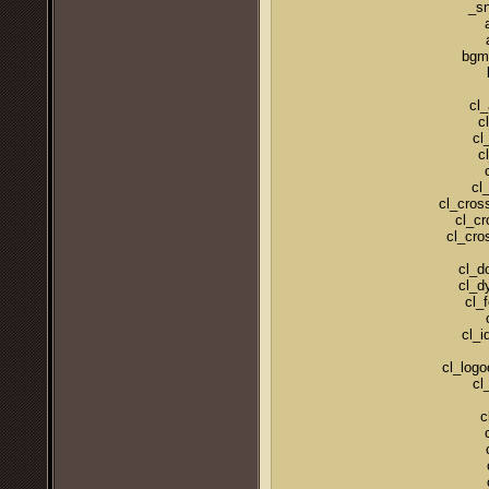
_sn
bgm
cl_
c
cl
c
cl
cl_cros
cl_cr
cl_cro
cl_d
cl_d
cl_
cl_i
cl_logo
cl
c