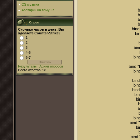
CS музыка
b
Аватарки на тему CS
b
b
Опрос
b
bind
Сколько часов в день, Вы
bi
уделяете Counter-Strike?
1
2
bin
3
4-5
bin
6-7
bind 
Результаты
|
Архив опросов
Всего ответов:
98
bin
bind
bin
bin
bin
bi
b
b
bin
bind 
bi
bind