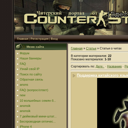
Главная
|
Регистрация
|
Вход
Меню сайта
Главная
»
Статьи
» Статьи о читах
Форум
В категории материалов
:
22
Наши баннеры
Показано материалов
:
1-10
FAQ
Сортировать по
:
Дате
·
Названию
·
Ре
Узнай свой IP
Поиск по сайту
Поддержка китайского язы
Обратная связь
anons
FAQ (вопрос/ответ)
new
10 волшебных семян б...
anonsik
anonsik
7 дюймовый мини-штат...
Беспроводная оптичес...
iPhone 4