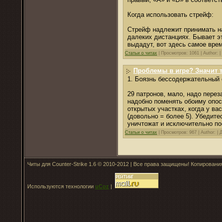
Когда использовать стрейф:
Стрейф надлежит принимать на
далеких дистанциях. Бывает эт
выдадут, вот здесь самое врем
Статьи о читах
|
Просмотров: 1061 |
Author: |
Проблемы в игре? Значит т
1. Боязнь бессодержательный
29 патронов, мало, надо пере
надобно поменять обоиму опос
открытых участках, когда у ва
(довольно = более 5). Убедите
уничтожат и исключительно по
Статьи о читах
|
Просмотров: 967 |
Author: |
Читы для Counter-Strike 1.6 © 2010-2012 | Все права защищены! Копирован
Используются технологии
uCoz
|