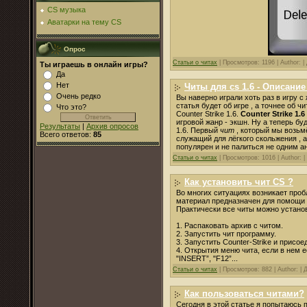
CS музыка
Аватарки на тему CS
Опрос
Статьи о читах
|
Просмотров: 1196 |
Author: |
Ты играешь в онлайн игры?
Да
Нет
Читы для cs 1.6 - Описание
Очень редко
Вы наверно играли хоть раз в игру с
статья будет об игре , а точнее об 
Что это?
Counter Strike 1.6.
Counter Strike 1.6
игровой жанр - экшн. Ну а теперь бу
Результаты
|
Архив опросов
1.6. Первый
чит
, который мы возьмё
Всего ответов:
85
служащий для лёгкого скольжения , а
популярен и не палиться не одним ан
Статьи о читах
|
Просмотров: 1016 |
Author: |
Как установить чит CS ?
Во многих ситуациях возникает проб
материал предназначен для помощи 
Практически все читы можно устано
1. Распаковать архив с читом.
2. Запустить чит программу.
3. Запустить Counter-Strike и присо
4. Открытия меню чита, если в нем 
"INSERT”, "F12”...
Статьи о читах
|
Просмотров: 882 |
Author: |
Как пользоваться читами?
Сегодня
в
этой
статье
я
попытаюсь