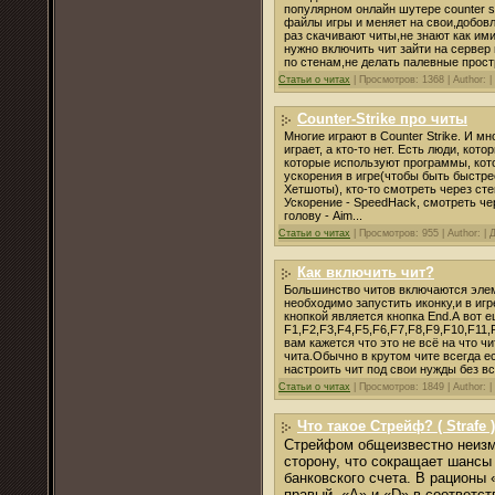
популярном
онлайн
шутере counter st
файлы
игры
и
меняет
на
свои
,добов
раз
скачивают
читы,
не
знают
как им
нужно
включить
чит зайти на сервер
по
стенам
,
не
делать
палевные прос
Статьи о читах
|
Просмотров: 1368 |
Author: |
Counter-Strike про читы
Многие играют в Counter Strike. И мн
играет, а кто-то нет. Есть люди, кот
которые используют программы, кото
ускорения в игре(чтобы быть быстрее
Хетшоты), кто-то смотреть через сте
Ускорение - SpeedHack, смотреть че
голову - Aim...
Статьи о читах
|
Просмотров: 955 |
Author: |
Как включить чит?
Большинство
читов
включаются
эле
необходимо
запустить
иконку,и в
игр
кнопкой
является
кнопка
End.А вот
е
F1,F2,F3,F4,F5,F6,F7,F8,F9,F10,F11,
вам
кажется
что
это
не
всё на
что
чи
чита.
Обычно
в
крутом
чите
всегда
е
настроить чит
под
свои
нужды
без
вс
Статьи о читах
|
Просмотров: 1849 |
Author: |
Что такое Стрейф? ( Strafe )
Стрейфом общеизвестно неизм
сторону, что сокращает шансы
банковского счета. В рационы 
правый, «A» и «D» в соответст