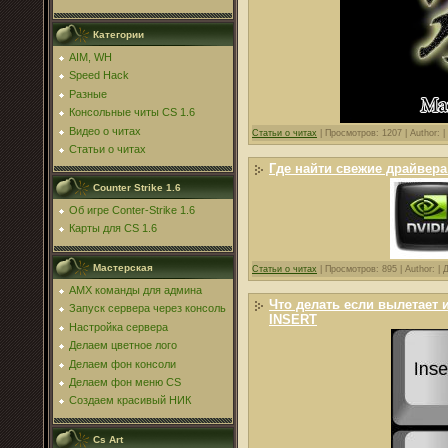
Категории
AIM, WH
Speed Hack
Разные
Консольные читы CS 1.6
Видео о читах
Статьи о читах
|
Просмотров: 1207 |
Author: |
Статьи о читах
Где найти свежие драйвера
Counter Strike 1.6
Об игре Conter-Strike 1.6
Карты для CS 1.6
Мастерская
Статьи о читах
|
Просмотров: 895 |
Author: |
AMX команды для админа
Что делать если вылетает 
Запуск сервера через консоль
INSERT
Настройка сервера
Делаем цветное лого
Делаем фон консоли
Делаем фон меню CS
Создаем красивый НИК
Cs Art