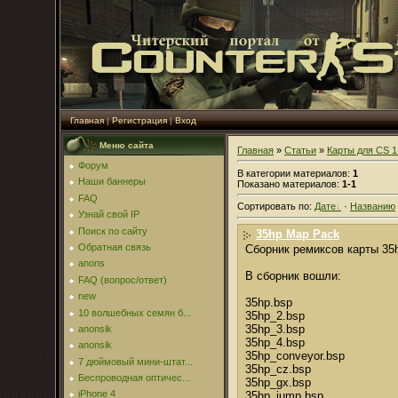
Главная
|
Регистрация
|
Вход
Меню сайта
Главная
»
Статьи
»
Карты для CS 1
Форум
В категории материалов
:
1
Наши баннеры
Показано материалов
:
1-1
FAQ
Сортировать по
:
Дате
·
Названию
Узнай свой IP
Поиск по сайту
35hp Map Pack
Обратная связь
Сборник ремиксов карты 35
anons
В сборник вошли:
FAQ (вопрос/ответ)
new
35hp.bsp
10 волшебных семян б...
35hp_2.bsp
35hp_3.bsp
anonsik
35hp_4.bsp
anonsik
35hp_conveyor.bsp
7 дюймовый мини-штат...
35hp_cz.bsp
Беспроводная оптичес...
35hp_gx.bsp
iPhone 4
35hp_jump.bsp