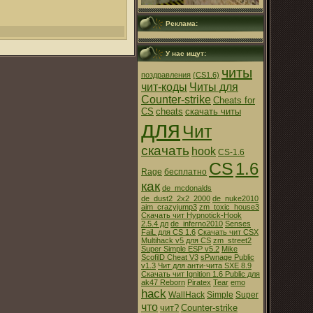
Реклама:
У нас ищут:
читы
поздравления
(CS1.6)
чит-коды
Читы для
Counter-strike
Cheats for
CS
cheats
скачать читы
для
Чит
скачать
hook
CS-1.6
CS
1.6
Rage
бесплатно
как
de_mcdonalds
de_dust2_2x2_2000
de_nuke2010
aim_crazyjump3
zm_toxic_house3
Скачать чит Hypnotick-Hook
2.5.4 дл
de_inferno2010
Senses
FaiL для CS 1.6
Скачать чит CSX
Multihack v5 для CS
zm_street2
Super Simple ESP v5.2
Mike
ScofilD Cheat V3
sPwnage Public
v1.3
Чит для анти-чита SXE 8.9
Скачать чит Ignition 1.6 Public для
ak47 Reborn
Piratex
Tear
emo
hack
WallHack
Simple
Super
что
чит?
Counter-strike