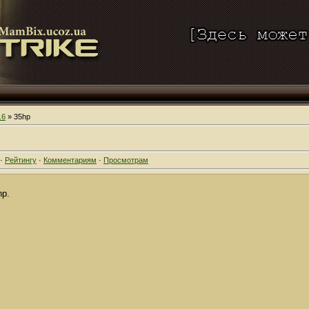
.6
» 35hp
·
Рейтингу
·
Комментариям
·
Просмотрам
hp.