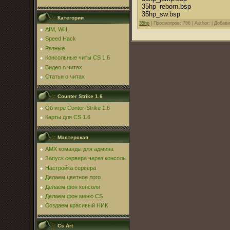
35hp_reborn.bsp
35hp_sw.bsp
Категории
35hp
|
Просмотров: 786 |
Author: |
Добав
AIM, WH
Speed Hack
Разные
Консольные читы CS 1.6
Видео о читах
Статьи о читах
Counter Strike 1.6
Об игре Conter-Strike 1.6
Карты для CS 1.6
Мастерская
AMX команды для админа
Запуск сервера через консоль
Настройка сервера
Делаем цветное лого
Делаем фон консоли
Делаем фон меню CS
Создаем красивый НИК
Cs Art