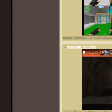
deathrun
|
Просмотров: 728 |
Author: |
Добави
deathrun_darkside