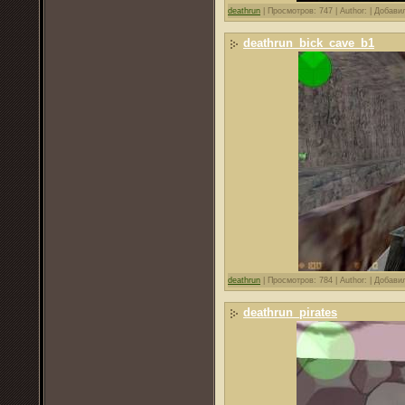
deathrun
|
Просмотров: 747 |
Author: |
Добави
deathrun_bick_cave_b1
deathrun
|
Просмотров: 784 |
Author: |
Добави
deathrun_pirates