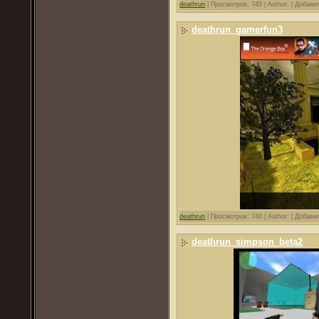
deathrun
|
Просмотров: 745 |
Author: |
Добави
deathrun_gamerfun3
deathrun
|
Просмотров: 740 |
Author: |
Добави
deathrun_simpson_beta2