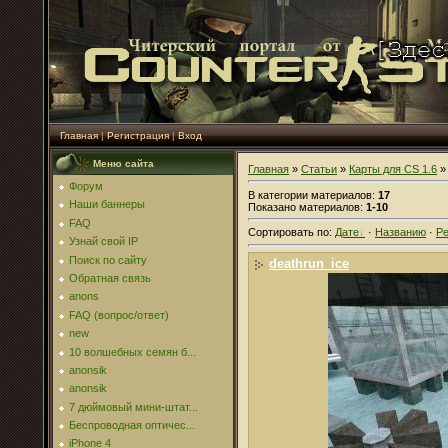
Главная
|
Регистрация
|
Вход
Меню сайта
Главная
»
Статьи
»
Карты для CS 1.6
» 
Форум
В категории материалов
:
17
Наши баннеры
Показано материалов
:
1-10
FAQ
Сортировать по
:
Дате
·
Названию
·
Ре
Узнай свой IP
Поиск по сайту
deathrun_ice
Обратная связь
anons
FAQ (вопрос/ответ)
new
10 волшебных семян б...
anonsik
anonsik
7 дюймовый мини-штат...
Беспроводная оптичес...
iPhone 4