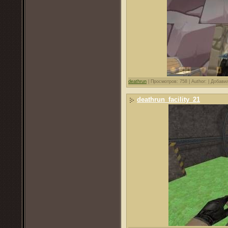
deathrun
|
Просмотров: 758 |
Author: |
Добави
deathrun_facility_21