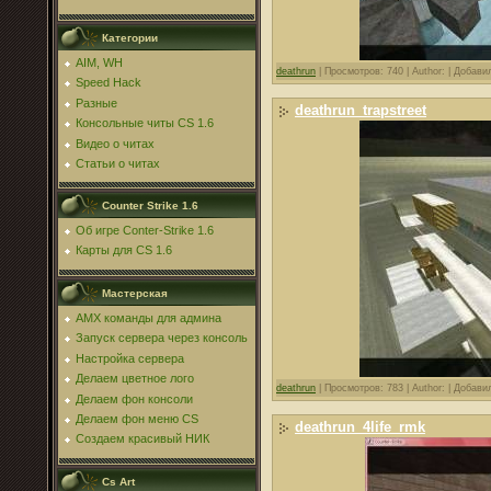
Категории
AIM, WH
deathrun
|
Просмотров: 740 |
Author: |
Добави
Speed Hack
Разные
deathrun_trapstreet
Консольные читы CS 1.6
Видео о читах
Статьи о читах
Counter Strike 1.6
Об игре Conter-Strike 1.6
Карты для CS 1.6
Мастерская
AMX команды для админа
Запуск сервера через консоль
Настройка сервера
Делаем цветное лого
deathrun
|
Просмотров: 783 |
Author: |
Добави
Делаем фон консоли
Делаем фон меню CS
deathrun_4life_rmk
Создаем красивый НИК
Cs Art