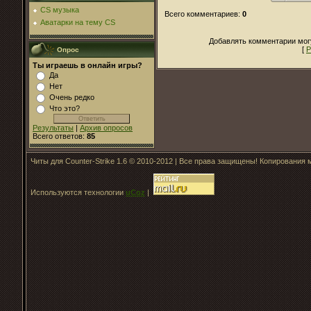
CS музыка
Всего комментариев
:
0
Аватарки на тему CS
Добавлять комментарии могу
[
Р
Опрос
Ты играешь в онлайн игры?
Да
Нет
Очень редко
Что это?
Результаты
|
Архив опросов
Всего ответов:
85
Читы для Counter-Strike 1.6 © 2010-2012 | Все права защищены! Копирования
Используются технологии
uCoz
|