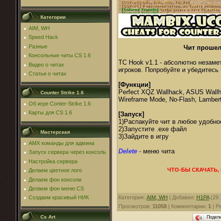
Категории
AIM, WH
Speed Hack
Разные
Чит прошел
Консольные читы CS 1.6
TC Hook v1.1 - абсолютно незамет
Видео о читах
игроков. Попробуйте и убедитесь 
Статьи о читах
[Функции]
Perfect XQZ Wallhack, ASUS Wallhac
Counter Strike 1.6
Wireframe Mode, No-Flash, Lamber
Об игре Conter-Strike 1.6
Карты для CS 1.6
[Запуск]
1)Распакуйте чит в любое удобно
2)Запустите .exe файл
Мастерская
3)Зайдите в игру
AMX команды для админа
Delete
- меню чита
Запуск сервера через консоль
Настройка сервера
ЧТО-БЫ СКАЧАТЬ,
Делаем цветное лого
Делаем фон консоли
Делаем фон меню CS
Категория
:
AIM, WH
|
Добавил
:
H1PA
(29.
Создаем красивый НИК
Просмотров
:
11058
|
Комментарии
:
1
|
Р
Cs Art
Подел