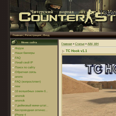
Главная
|
Регистрация
|
Вход
Меню сайта
Главная
»
Статьи
»
AIM, WH
Форум
TC Hook v1.1
Наши баннеры
FAQ
Узнай свой IP
Поиск по сайту
Обратная связь
anons
FAQ (вопрос/ответ)
new
10 волшебных семян б...
anonsik
anonsik
7 дюймовый мини-штат...
Беспроводная оптичес...
iPhone 4