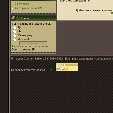
Всего комментариев
:
0
CS музыка
Аватарки на тему CS
Добавлять комментарии могу
[
Р
Опрос
Ты играешь в онлайн игры?
Да
Нет
Очень редко
Что это?
Результаты
|
Архив опросов
Всего ответов:
85
Читы для Counter-Strike 1.6 © 2010-2012 | Все права защищены! Копирования
Используются технологии
uCoz
|