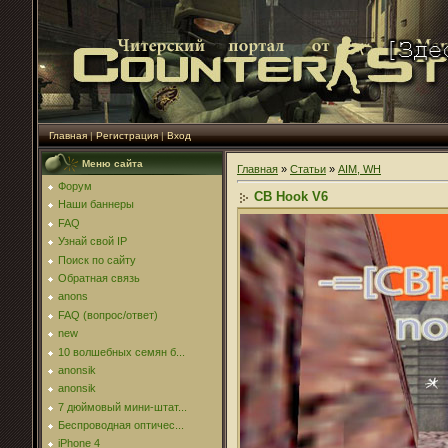
Главная
|
Регистрация
|
Вход
Меню сайта
Главная
»
Статьи
»
AIM, WH
Форум
CB Hook V6
Наши баннеры
FAQ
Узнай свой IP
Поиск по сайту
Обратная связь
anons
FAQ (вопрос/ответ)
new
10 волшебных семян б...
anonsik
anonsik
7 дюймовый мини-штат...
Беспроводная оптичес...
iPhone 4