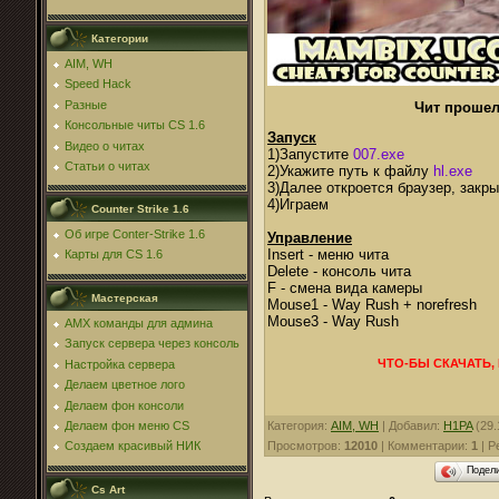
Категории
AIM, WH
Speed Hack
Разные
Чит прошел
Консольные читы CS 1.6
Запуск
Видео о читах
1)Запустите
007.exe
Статьи о читах
2)Укажите путь к файлу
hl.exe
3)Далее откроется браузер, закры
4)Играем
Counter Strike 1.6
Об игре Conter-Strike 1.6
Управление
Insert - меню чита
Карты для CS 1.6
Delete - консоль чита
F - смена вида камеры
Мастерская
Mouse1 - Way Rush + norefresh
Mouse3 - Way Rush
AMX команды для админа
Запуск сервера через консоль
ЧТО-БЫ СКАЧАТЬ,
Настройка сервера
Делаем цветное лого
Делаем фон консоли
Категория
:
AIM, WH
|
Добавил
:
H1PA
(29.
Делаем фон меню CS
Просмотров
:
12010
|
Комментарии
:
1
|
Р
Создаем красивый НИК
Подел
Cs Art