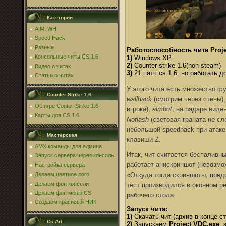
Категории
AIM, WH
Speed Hack
Разные
Работоспособность чита Proje
Консольные читы CS 1.6
1)
Windows XP
2)
Counter-strike 1.6(non-steam)
Видео о читах
3)
21 патч cs 1.6, но работать д
Статьи о читах
У этого чита есть множество ф
Counter Strike 1.6
wallhack
(смотрим через стены),
Об игре Conter-Strike 1.6
игрока),
aimbot
, на радаре виде
Карты для CS 1.6
Noflash
(световая граната не сл
небольшой speedhack при атаке
Мастерская
клавиши Z.
AMX команды для админа
Итак, чит считается беспаливным
Запуск сервера через консоль
работает анискриншот (невозмо
Настройка сервера
«Откуда тогда скриншоты, пред
Делаем цветное лого
Делаем фон консоли
тест производился в оконном р
Делаем фон меню CS
рабочего стола.
Создаем красивый НИК
Запуск чита:
1)
Скачать чит (архив в конце с
Cs Art
2)
Запускаем
Project VDC.exe
, 