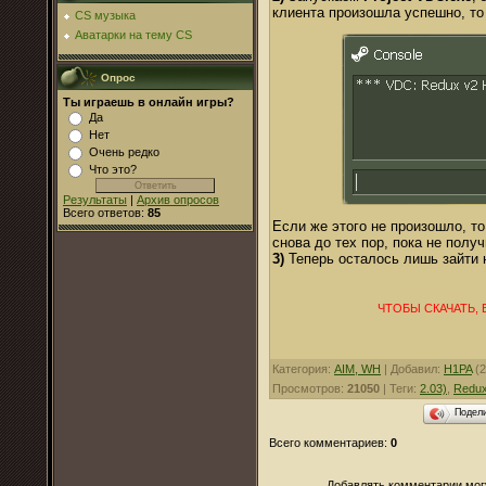
клиента произошла успешно, т
CS музыка
Аватарки на тему CS
Опрос
Ты играешь в онлайн игры?
Да
Нет
Очень редко
Что это?
Результаты
|
Архив опросов
Всего ответов:
85
Если же этого не произошло, т
снова до тех пор, пока не получ
3)
Теперь осталось лишь зайти 
ЧТОБЫ СКАЧАТЬ, 
Категория
:
AIM, WH
|
Добавил
:
H1PA
(2
Просмотров
:
21050
|
Теги
:
2.03)
,
Redu
Подел
Всего комментариев
:
0
Добавлять комментарии могу