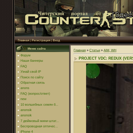
Главная
|
Регистрация
|
Вход
Меню сайта
Главная
»
Статьи
»
AIM, WH
Форум
PROJECT VDC: REDUX (VERS
Наши баннеры
FAQ
Узнай свой IP
Поиск по сайту
Обратная связь
anons
FAQ (вопрос/ответ)
new
10 волшебных семян б...
anonsik
anonsik
7 дюймовый мини-штат...
Беспроводная оптичес...
iPhone 4