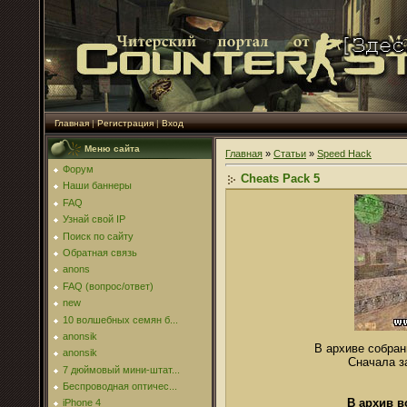
Главная
|
Регистрация
|
Вход
Меню сайта
Главная
»
Статьи
»
Speed Hack
Форум
Cheats Pack 5
Наши баннеры
FAQ
Узнай свой IP
Поиск по сайту
Обратная связь
anons
FAQ (вопрос/ответ)
new
10 волшебных семян б...
anonsik
В архиве собран
anonsik
Сначала за
7 дюймовый мини-штат...
Беспроводная оптичес...
В архив 
iPhone 4