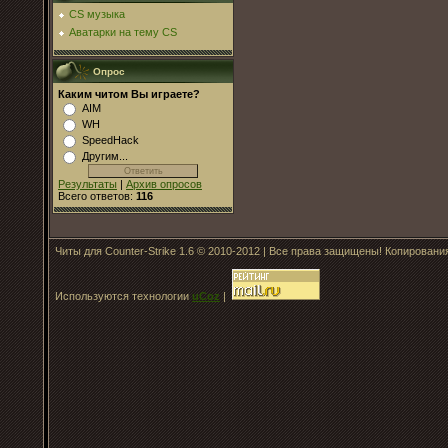
CS музыка
Аватарки на тему CS
Опрос
Каким читом Вы играете?
AIM
WH
SpeedHack
Другим...
Результаты
|
Архив опросов
Всего ответов:
116
Читы для Counter-Strike 1.6 © 2010-2012 | Все права защищены! Копирован
Используются технологии
uCoz
|