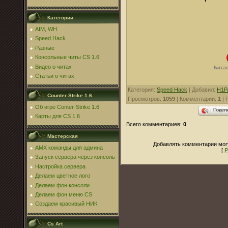
Категории
AIM, WH
Speed Hack
Разные
Консольные читы CS 1.6
Видео о читах
Битая
Статьи о читах
Категория
:
Speed Hack
|
Добавил
:
H1P
Counter Strike 1.6
Просмотров
:
1059
|
Комментарии
:
1
|
Об игре Conter-Strike 1.6
Подел
Карты для CS 1.6
Всего комментариев
:
0
Мастерская
Добавлять комментарии могу
AMX команды для админа
[
Р
Запуск сервера через консоль
Настройка сервера
Делаем цветное лого
Делаем фон консоли
Делаем фон меню CS
Создаем красивый НИК
Cs Art