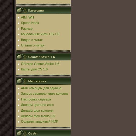
Категории
AIM, WH
Speed Hack
Разные
Консольные читы CS 1.6
Видео о читах
Статьи о читах
Counter Strike 1.6
Об игре Conter-Strike 1.6
Карты для CS 1.6
Мастерская
AMX команды для админа
Запуск сервера через консоль
Настройка сервера
Делаем цветное лого
Делаем фон консоли
Делаем фон меню CS
Создаем красивый НИК
Cs Art