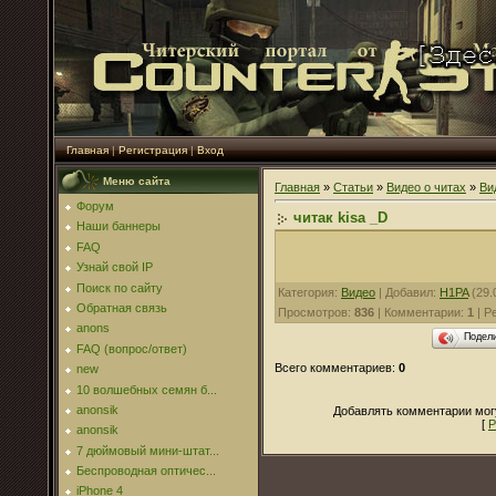
Главная
|
Регистрация
|
Вход
Меню сайта
Главная
»
Статьи
»
Видео о читах
»
Ви
Форум
читак kisa _D
Наши баннеры
FAQ
Узнай свой IP
Поиск по сайту
Категория
:
Видео
|
Добавил
:
H1PA
(29.
Обратная связь
Просмотров
:
836
|
Комментарии
:
1
|
Р
anons
Подел
FAQ (вопрос/ответ)
Всего комментариев
:
0
new
10 волшебных семян б...
anonsik
Добавлять комментарии могу
[
Р
anonsik
7 дюймовый мини-штат...
Беспроводная оптичес...
iPhone 4