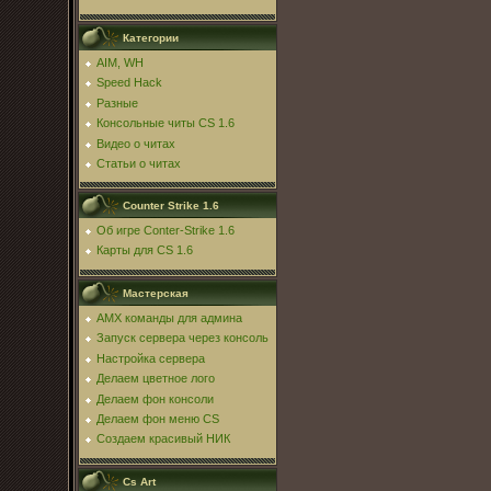
Категории
AIM, WH
Speed Hack
Разные
Консольные читы CS 1.6
Видео о читах
Статьи о читах
Counter Strike 1.6
Об игре Conter-Strike 1.6
Карты для CS 1.6
Мастерская
AMX команды для админа
Запуск сервера через консоль
Настройка сервера
Делаем цветное лого
Делаем фон консоли
Делаем фон меню CS
Создаем красивый НИК
Cs Art