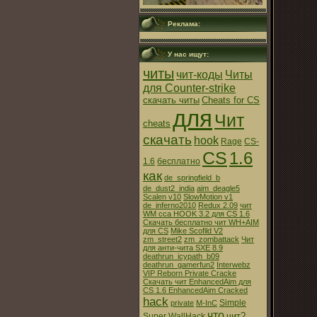
Реклама:
У нас ищут:
читы
чит-коды
Читы
для Counter-strike
скачать читы
Cheats for CS
для
Чит
cheats
скачать
hook
Rage
CS-
CS
1.6
1.6
бесплатно
как
de_springfield_b
de_dust2_india
aim_deagle5
Scalen v10
SlowMotion v1
de_inferno2010
Redux 2.09
чит
WM cca HOOK 3.2 для CS 1.6
Скачать бесплатно чит WH+AIM
для CS
Mike Scofild V2
zm_street2
zm_zombattack
Чит
для анти-чита SXE 8.9
deathrun_icypath_b09
deathrun_gamerfun2
Interwebz
VIP Reborn Private Cracke
Скачать чит EnhancedAim для
CS 1.6
EnhancedAim Cracked
hack
Simple
private
M-InC
что
чит?
Super
WallHack