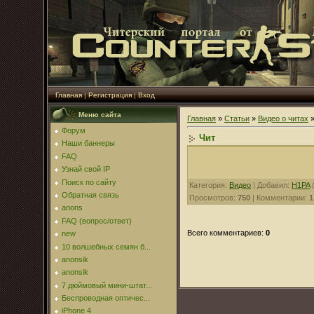
Главная
|
Регистрация
|
Вход
Меню сайта
Главная
»
Статьи
»
Видео о читах
Форум
Чит
Наши баннеры
FAQ
Узнай свой IP
Поиск по сайту
Категория
:
Видео
|
Добавил
:
H1PA
(
Обратная связь
Просмотров
:
750
|
Комментарии
:
1
anons
FAQ (вопрос/ответ)
Всего комментариев
:
0
new
10 волшебных семян б...
anonsik
anonsik
7 дюймовый мини-штат...
Беспроводная оптичес...
iPhone 4