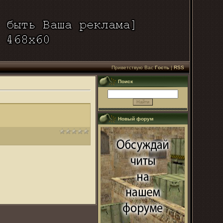
Приветствую Вас
Гость
|
RSS
Поиск
Новый форум