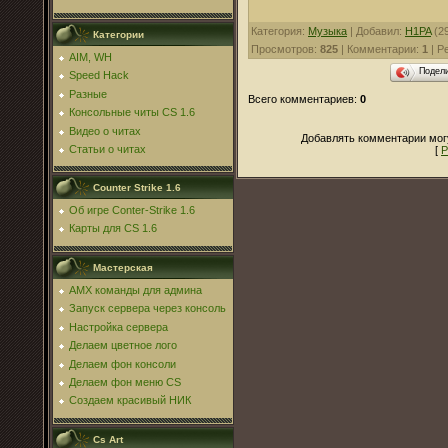
Категория
:
Музыка
|
Добавил
:
H1PA
(29
Категории
Просмотров
:
825
|
Комментарии
:
1
|
Р
AIM, WH
Подел
Speed Hack
Разные
Всего комментариев
:
0
Консольные читы CS 1.6
Видео о читах
Добавлять комментарии могу
Статьи о читах
[
Р
Counter Strike 1.6
Об игре Conter-Strike 1.6
Карты для CS 1.6
Мастерская
AMX команды для админа
Запуск сервера через консоль
Настройка сервера
Делаем цветное лого
Делаем фон консоли
Делаем фон меню CS
Создаем красивый НИК
Cs Art