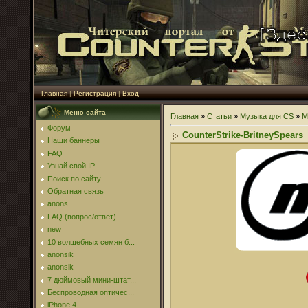
Главная
|
Регистрация
|
Вход
Меню сайта
Главная
»
Статьи
»
Музыка для CS
»
М
Форум
CounterStrike-BritneySpears
Наши баннеры
FAQ
Узнай свой IP
Поиск по сайту
Обратная связь
anons
FAQ (вопрос/ответ)
new
10 волшебных семян б...
anonsik
anonsik
7 дюймовый мини-штат...
Беспроводная оптичес...
iPhone 4