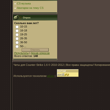
CS музыка
Аватарки на тему CS
Опрос
Сколько вам лет?
10-15
16-18
19-25
26-35
36-50
50-...
Результаты
|
Архив опросов
Всего ответов:
148
Читы для Counter-Strike 1.6 © 2010-2012 | Все права защищены! Копирован
Используются технологии
uCoz
|