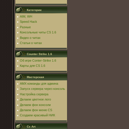
Категории
AIM, WH
Speed Hack
Разные
Консольные читы CS 1.6
Видео о читах
Статьи о читах
Counter Strike 1.6
Об игре Conter-Strike 1.6
Карты для CS 1.6
Мастерская
AMX команды для админа
Запуск сервера через консоль
Настройка сервера
Делаем цветное лого
Делаем фон консоли
Делаем фон меню CS
Создаем красивый НИК
Cs Art