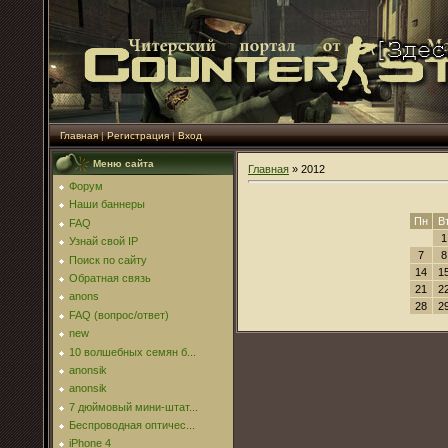
Главная
|
Регистрация
|
Вход
Меню сайта
Главная
»
2012
Форум
Наши баннеры
Пн
В
FAQ
1
Узнай свой IP
7
8
Поиск по сайту
14
1
Обратная связь
21
2
anons
28
2
FAQ (вопрос/ответ)
new
10 волшебных семян б...
anonsik
anonsik
7 дюймовый мини-штат...
Беспроводная оптичес...
iPhone 4