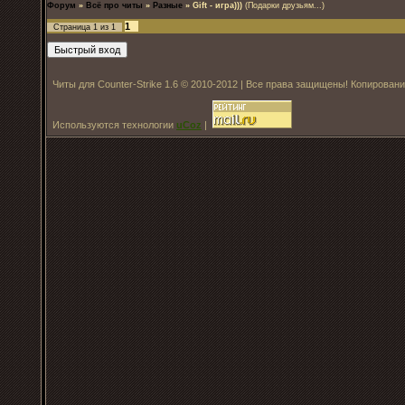
Форум
»
Всё про читы
»
Разные
»
Gift - игра)))
(Подарки друзьям...)
1
Страница
1
из
1
Читы для Counter-Strike 1.6 © 2010-2012 | Все права защищены! Копирован
Используются технологии
uCoz
|