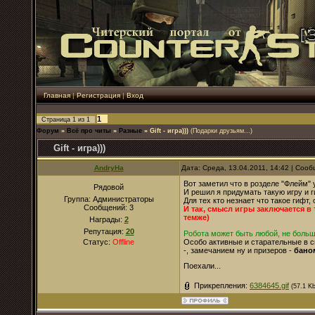
Главная
|
Регистрация
|
Вход
1
Страница
1
из
1
Форум
»
Всё про читы
»
Разные
»
Gift - игра)))
(Подарки друзьям...)
Gift - игра)))
AndryHa
Дата: Среда, 13.04.2011, 14:42 | Соо
Вот заметил что в розделе "Флейм" у
Рядовой
И решил я придумать такую игру и г
Группа: Администраторы
Для тех кто незнает что такое гифт, 
Сообщений:
3
И так, смысл игры заключается в
темже)
Награды:
2
Репутация:
20
Робота может быть любой, не больш
Особо активные и старательные в с
Статус:
Offline
-, замечанием ну и призеров -
бано
Поехали...
Прикрепления:
6384645.gif
(57.1 Kb