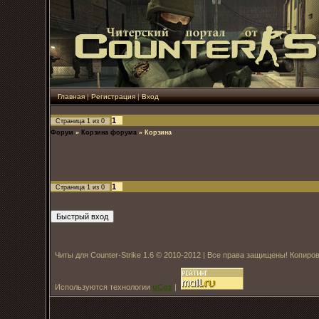
Главная
|
Регистрация
|
Вход
1
Страница
1
из
0
Форум
»
Корзина форума
»
Корзина
1
Страница
1
из
0
Читы для Counter-Strike 1.6 © 2010-2012 | Все права защищены! Копир
Используются технологии
uCoz
|