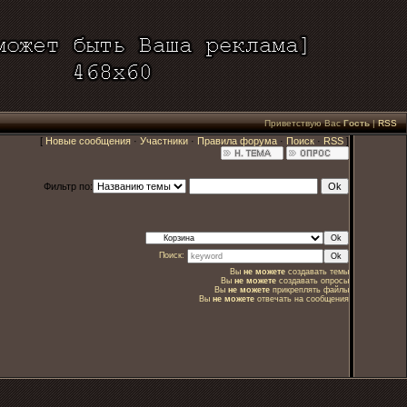
Приветствую Вас
Гость
|
RSS
[
Новые сообщения
·
Участники
·
Правила форума
·
Поиск
·
RSS
]
Фильтр по:
Поиск:
Вы
не можете
создавать темы
Вы
не можете
создавать опросы
Вы
не можете
прикреплять файлы
Вы
не можете
отвечать на сообщения