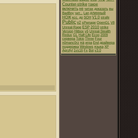
Counter-strike
такое
включить
не
читах
доказать
вы
длинный
BadBoy
чит...
Lan
НОЖ
V1.0
ксс.
до
SOH
strafe
Public
v2
sPwnage
OpenGL
V8
ESP
2010
Unreal-Rage
strike
Version
Hitbox
v6
Unreal-Stealth
Redux
GL
Half-Life
Ecoo
2009
сервера
Tokio
Three
Four
на
n0manc0rz
игра
End
драйвера
поддержка
Windows
языка
XP
Agrofyl
1vs16
Fx
Bot
v3.0