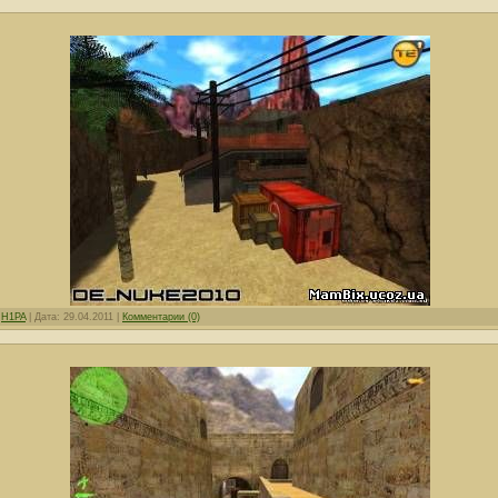
:
H1PA
|
Дата:
29.04.2011
|
Комментарии (0)