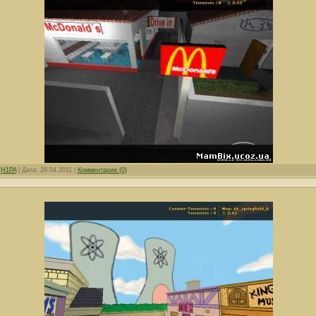
:
H1PA
|
Дата:
29.04.2011
|
Комментарии (0)