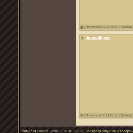
de
|
Просмотров: 749 |
Author: |
Добавил
de_southpark
de
|
Просмотров: 819 |
Author: |
Добавил
Читы для Counter-Strike 1.6 © 2010-2012 | Все права защищены! Копиро