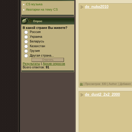
CS музыка
de_nuke2010
Аватарки на тему CS
Опрос
В какой стране Вы живете?
Россия
Украина
Беларусь
Казахстан
Грузия
Другая страна...
Результаты
|
Архив опросов
Всего ответов:
91
de
|
Просмотров: 830 |
Author: |
Добавил
de_dust2_2x2_2000