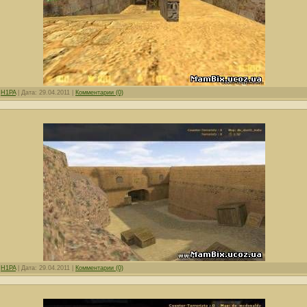
:
H1PA
|
Дата:
29.04.2011
|
Комментарии (0)
:
H1PA
|
Дата:
29.04.2011
|
Комментарии (0)