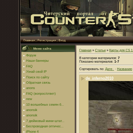
Главная
|
Регистрация
|
Вход
Меню сайта
Главная
»
Статьи
»
Карты для CS 1
Форум
В категории материалов
:
7
Наши баннеры
Показано материалов
:
1-7
FAQ
Сортировать по
:
Дате
·
Названию
Узнай свой IP
Поиск по сайту
de_inferno2010
Обратная связь
anons
FAQ (вопрос/ответ)
new
10 волшебных семян б...
anonsik
anonsik
7 дюймовый мини-штат...
Беспроводная оптичес...
iPhone 4