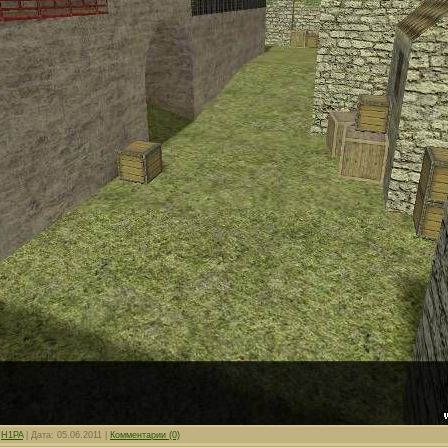
:
H1PA
|
Дата:
05.06.2011
|
Комментарии (0)