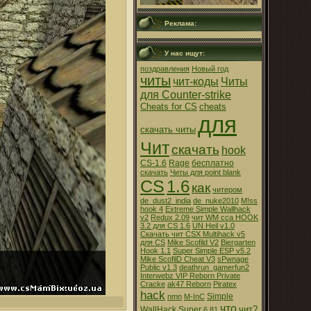
Реклама:
У нас ищут:
поздравления
Новый год
читы
чит-коды
Читы
для Counter-strike
Cheats for CS
cheats
для
скачать читы
Чит
скачать
hook
CS-1.6
Rage
бесплатно
cкачать
Читы для point blank
CS
1.6
как
читером
de_dust2_india
de_nuke2010
M!ss
hook 4
Extreme Simple Wallhack
v2
Redux 2.09
чит WM cca HOOK
3.2 для CS 1.6
UN Heil v1.0
Скачать чит CSX Multihack v5
для CS
Mike Scofild V2
Biergarten
Hook 1.1
Super Simple ESP v5.2
Mike ScofilD Cheat V3
sPwnage
Public v1.3
deathrun_gamerfun2
Interwebz VIP Reborn Private
Cracke
ak47 Reborn
Piratex
hack
Simple
nmn
M-InC
что
чит?
WallHack
Super
6.81