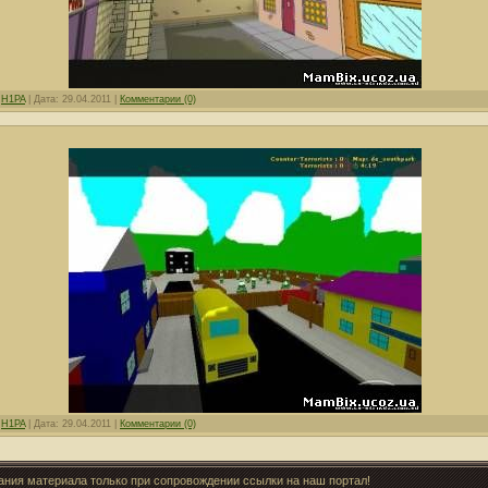
:
H1PA
|
Дата:
29.04.2011
|
Комментарии (0)
:
H1PA
|
Дата:
29.04.2011
|
Комментарии (0)
вания материала только при сопровождении ссылки на наш портал!