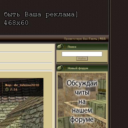
Приветствую Вас
Гость
|
RSS
Поиск
Новый форум