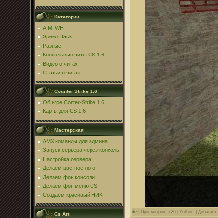
Категории
AIM, WH
Speed Hack
Разные
Консольные читы CS 1.6
Видео о читах
Статьи о читах
Counter Strike 1.6
Об игре Conter-Strike 1.6
Карты для CS 1.6
Мастерская
AMX команды для админа
Запуск сервера через консоль
Настройка сервера
Делаем цветное лого
Делаем фон консоли
Делаем фон меню CS
Создаем красивый НИК
de
|
Просмотров: 726 |
Author: |
Добавил
Cs Art