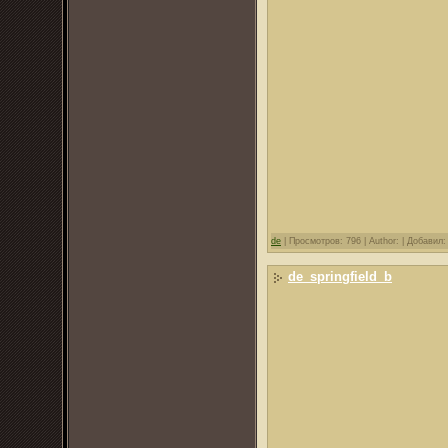
de
|
Просмотров: 796 |
Author: |
Добавил
de_springfield_b