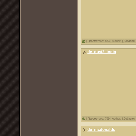
de
|
Просмотров: 873 |
Author: |
Добавил
de_dust2_india
de
|
Просмотров: 799 |
Author: |
Добавил
de_mcdonalds