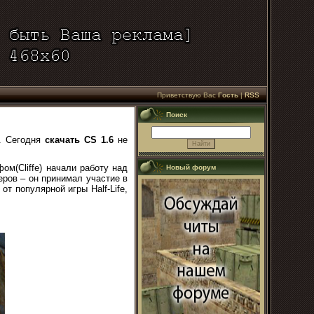
Приветствую Вас
Гость
|
RSS
Поиск
е. Сегодня
скачать
CS
1.6
не
фом(
Cliffe
) начали работу над
Новый форум
ров – он принимал участие в
т популярной игры Half-Life,