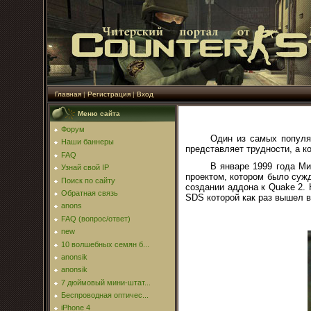
Главная
|
Регистрация
|
Вход
Меню сайта
Форум
Один из самых популя
Наши баннеры
представляет трудности, а к
FAQ
В январе 1999 года Ми
Узнай свой IP
проектом, котором было суж
Поиск по сайту
создании аддона к Quake 2. 
Обратная связь
SDS которой как раз вышел в
anons
FAQ (вопрос/ответ)
new
10 волшебных семян б...
anonsik
anonsik
7 дюймовый мини-штат...
Беспроводная оптичес...
iPhone 4