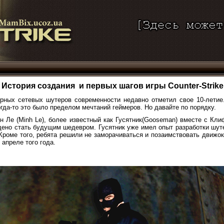
История создания
и первых шагов игры Counter-Strike
рных сетевых шутеров современности недавно отметил свое 10-лети
огда-то это было пределом мечтаний геймеров. Но давайте по порядку.
н Ле (Minh Le), более известный как Гусятник(Gooseman) вместе с Кли
дено стать будущим шедевром. Гусятник уже имел опыт разработки шуте
Кроме того, ребята решили не заморачиваться и позаимствовать движок о
 апреле того года.