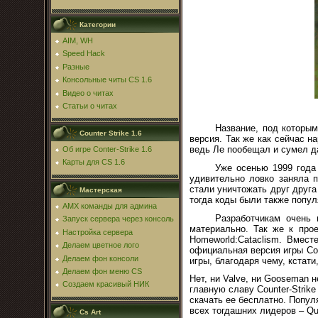
Категории
AIM, WH
Speed Hack
Разные
Консольные читы CS 1.6
Видео о читах
Статьи о читах
Название, под которым
Counter Strike 1.6
версия. Так же как сейчас 
ведь Ле пообещал и сумел д
Об игре Conter-Strike 1.6
Карты для CS 1.6
Уже осенью 1999 года
удивительно ловко заняла 
стали уничтожать друг друга
Мастерская
тогда коды были также попул
AMX команды для админа
Разработчикам очень 
Запуск сервера через консоль
материально. Так же к прое
Настройка сервера
Homeworld:Cataclism. Вмес
Делаем цветное лого
официальная версия игры
Co
Делаем фон консоли
игры, благодаря чему, кстат
Делаем фон меню CS
Нет, ни Valve, ни Gooseman 
Создаем красивый НИК
главную славу
Counter
-
Strike
скачать ее бесплатно. Попу
всех тогдашних лидеров – Q
Cs Art