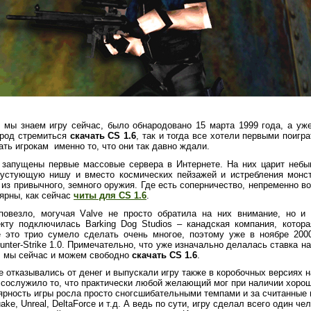
 мы знаем игру сейчас, было обнародовано 15 марта 1999 года, а уж
народ стремиться
скачать CS 1.6
, так и тогда все хотели первыми поигр
ать игрокам
именно то, что они так давно ждали.
 запущены первые массовые сервера в Интернете. На них царит небы
пустующую нишу и вместо космических пейзажей и истребления монст
 из привычного, земного оружия. Где есть соперничество, непременно 
ярны, как сейчас
читы для
CS
1.6
.
повезло, могучая
V
alve не просто обратила на них внимание, но и
кту подключилась Barking Dog Studios – канадская компания, котор
те это трио сумело сделать очень многое, поэтому уже в ноябре 20
unter
-
Strike
1.0. Примечательно, что уже изначально делалась ставка н
и, мы сейчас и можем свободно
скачать
CS
1.6
.
не отказывались от денег и выпускали игру также в коробочных версиях 
сослужило то, что практически любой желающий мог при наличии хорош
лярность игры росла просто сногсшибательными темпами и за считанные
uake,
Unreal
,
Delta
Force
и т.д. А ведь по сути, игру сделал всего один че