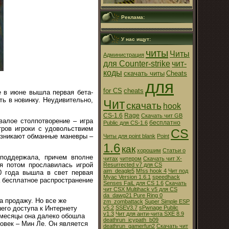
Реклама:
У нас ищут:
читы
Читы
Администрация
для Counter-strike
чит-
коды
скачать читы
Cheats
для
for CS
cheats
е в июне вышла первая бета-
ать в новинку. Неудивительно,
Чит
скачать
hook
CS-1.6
Rage
Скачать чит GB
валое столпотворение – игра
бесплатно
Public для CS-1.6
ров игроки с удовольствием
CS
возникают обманные маневры –
Читы для point blank
Point
1.6
как
хорошим
Статьи о
 поддержала, причем вполне
читах
читером
Скачать чит X-
ая потом прославилась игрой
Resurrected v7 для CS
aim_deagle5
M!ss hook 4
Чит под
00 года вышла в свет первая
Myac Version 1.6.1
speedhack
а бесплатное распространение
Senses FaiL для CS 1.6
Скачать
чит CSX Multihack v5 для CS
da_dawg21 Pure Ring 0
на продажу. Но все же
zm_zombattack
Super Simple ESP
v5.2
SSEV3.7
sPwnage Public
его доступа к Интернету
v1.3
Чит для анти-чита SXE 8.9
 месяцы она далеко обошла
deathrun_icypath_b09
ловек – Мин Ле. Он является
deathrun_gamerfun2
Скачать чит