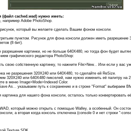
 (файл cached.wad) нужно иметь:
, например Adobe PhotoShop.
ь рисунок, который вы желаете сделать Вашим фоном консоли.
третьим пунктом. Рисунок для фона консоли должен иметь разрешение 
етов (8 бит).
е разрешение картинки, но не больше 640X480, но тогда фон будет выт
нием графического редактора PhotoShop:
ь свою собственную картинку, то нажните File>New... Или если у вас уж
нка не разрешения 320X240 или 640X480, то сделайте ей ReSize.
ием 320X240 или 640X480 пикселей, нам нужно изменить её палитру на 2
дите в меню Image>Mode>Indexed Color.
Save As... указываем путь к сохранению и в строке "Format" выбираем B
ая картинка для нашего фона консоли, осталось только конвертировать е
WAD, который можно открыть с помощью Walley, а особенный. Он состоит
нсоли, а вторая когда консоль отключена (console 0 и нет строки "-conso
огой Texture SDK.