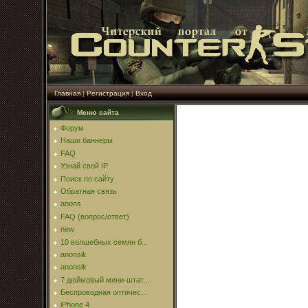
Главная
|
Регистрация
|
Вход
Меню сайта
Форум
Наши баннеры
FAQ
Узнай свой IP
Поиск по сайту
Обратная связь
anons
FAQ (вопрос/ответ)
new
10 волшебных семян б...
anonsik
anonsik
7 дюймовый мини-штат...
Беспроводная оптичес...
iPhone 4