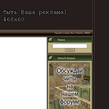
Приветствую Вас
Гость
|
RSS
Поиск
Новый форум