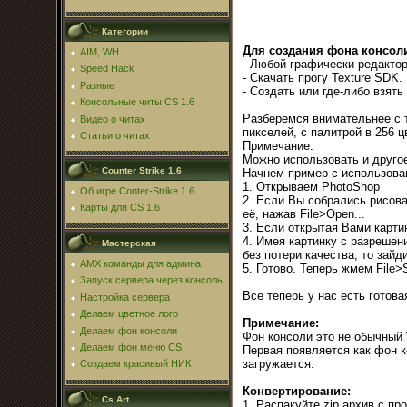
Категории
Для создания фона консоли
AIM, WH
- Любой графически редактор
Speed Hack
- Скачать прогу Texture SDK.
Разные
- Создать или где-либо взят
Консольные читы CS 1.6
Разберемся внимательнее с 
Видео о читах
пикселей, с палитрой в 256 цв
Статьи о читах
Примечание:
Можно использовать и друго
Counter Strike 1.6
Начнем пример с использова
1. Открываем PhotoShop
Об игре Conter-Strike 1.6
2. Если Вы собрались рисоват
Карты для CS 1.6
её, нажав File>Open...
3. Если открытая Вами карти
4. Имея картинку с разрешен
Мастерская
без потери качества, то зай
AMX команды для админа
5. Готово. Теперь жмем File>
Запуск сервера через консоль
Все теперь у нас есть готов
Настройка сервера
Делаем цветное лого
Примечание:
Делаем фон консоли
Фон консоли это не обычный 
Делаем фон меню CS
Первая появляется как фон ко
загружается.
Создаем красивый НИК
Конвертирование:
Cs Art
1. Распакуйте zip архив с пр