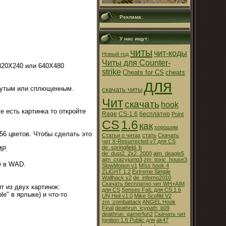
Реклама:
У нас ищут:
читы
чит-коды
Новый год
Читы для Counter-
320X240 или 640X480
strike
Cheats for CS
cheats
для
янутым или сплющенным.
скачать читы
Чит
скачать
hook
е есть картинка то откройте
Rage
CS-1.6
бесплатно
Point
CS
1.6
как
хорошим
56 цветов. Чтобы сделать это
Статьи о читах
стать
Скачать
чит X-Resurrected v7 для CS
de_springfield_b
MP.
de_dust2_2x2_2000
aim_deagle5
aim_crazyjump3
zm_toxic_house3
ё в WAD.
SlowMotion v1
M!ss hook 4
ZLiGHT 1.2
Extreme Simple
Wallhack v2
de_inferno2010
Скачать бесплатно чит WH+AIM
 из двух картинок:
для CS
Senses FaiL для CS 1.6
le" в ярлыке) и что-то
UN Heil v1.0
Mike Scofild V2
zm_zombattack
ANGEL Hook
Final
deathrun_icypath_b09
deathrun_gamerfun2
Скачать чит
Ignition 1.6 Public для
ak47